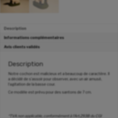
Description
Informations complémentaires
Avis clients validés
Description
Notre cochon est malicieux et a beaucoup de caractère. Il
a décidé de s’assoir pour observer, avec un air amusé,
l’agitation de la basse cour.
Ce modèle est prévu pour des santons de 7 cm.
*TVA non applicable, conformément à l’Art.293B du CGI