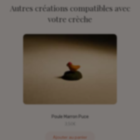
Autres créations compatibles avec
votre crèche
Poule Marron Puce
3,50
€
Ajouter au panier