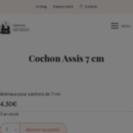
Le blog
Espace client
0 article
MENU
Cochon Assis 7 cm
Animaux pour santons de 7 cm
4,30
€
3 en stock
Quantité
Ajouter au panier