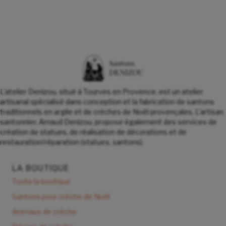
L'atelier Denizou, situé à Tourves en Provence, est un atelier
artisanal spécialisé dans conception et la fabrication de santons
traditionnels en argile et de crèches de Noël provençales. L'artisan
santonnier, Arnaud Denizou, propose également des services de
création de statues, de réalisation de décorations et de
restauration/réparation (statues, santons).
LA BOUTIQUE
Toute la boutique
Santons pour crèche de Noël
Animaux de crèche