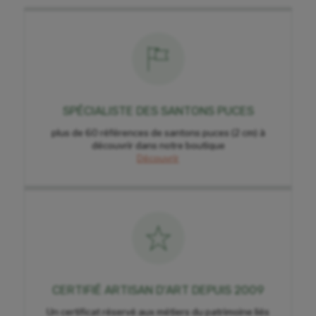
SPÉCIALISTE DES SANTONS PUCES
plus de 60 références de santons puces (2 cm) à
découvrir dans notre boutique
Découvrir
CERTIFIÉ ARTISAN D'ART DEPUIS 2009
Un certificat réservé aux métiers du patrimoine liés