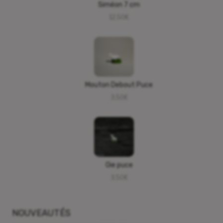
Siméon 7 cm
12,50
€
Mouton Debout Puce
3,50
€
Oie puce
3,50
€
NOUVEAUTÉS