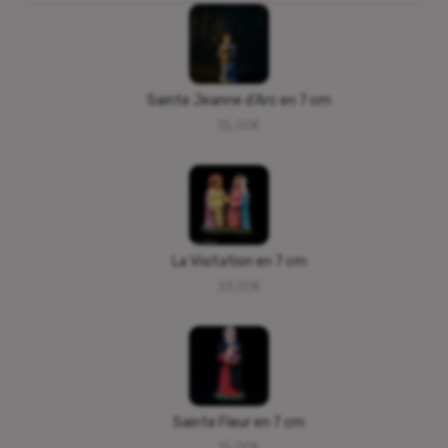
Sainte Jeanne d’Arc en 7 cm
15,00
€
La Visitation en 7 cm
33,00
€
Sainte Fleur en 7 cm
15,00
€