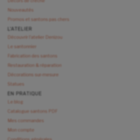
Décors de crèche
Nouveautés
Promos et santons pas chers
L'ATELIER
Découvrir l'atelier Denizou
Le santonnier
Fabrication des santons
Restauration & réparation
Décorations sur-mesure
Statues
EN PRATIQUE
Le blog
Catalogue santons PDF
Mes commandes
Mon compte
Conditions générales