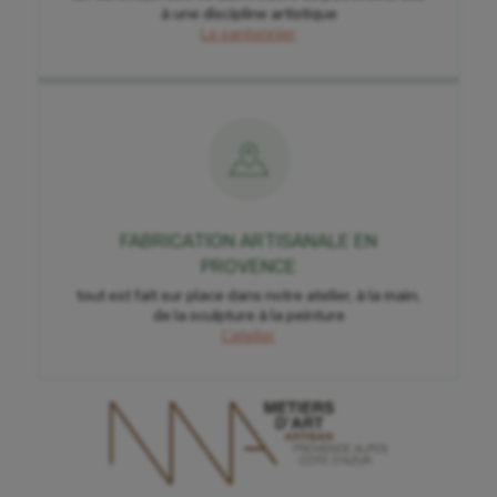
à une discipline artistique
Le santonnier
FABRICATION ARTISANALE EN
PROVENCE
tout est fait sur place dans notre atelier, à la main,
de la sculpture à la peinture
L'atelier