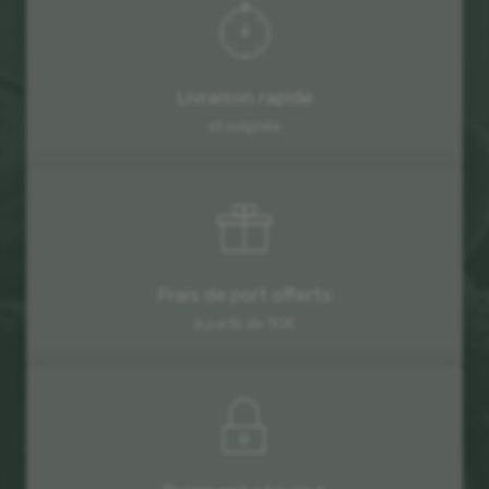
Livraison rapide
et soignée
Frais de port offerts
à partir de 90€