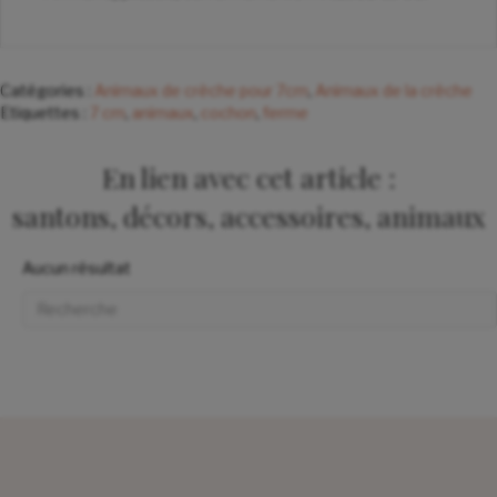
Catégories :
Animaux de crèche pour 7cm
,
Animaux de la crèche
Etiquettes :
7 cm
,
animaux
,
cochon
,
ferme
En lien avec cet article :
santons, décors, accessoires, animaux
Aucun résultat