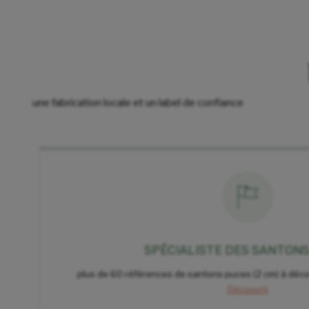
une fabrication locale et un label de confiance
SPÉCIALISTE DES SANTON
plus de 60 références de santons puces (2 cm) à déco
Découvrir