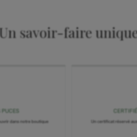
Un savoir-faire uniqu
S PUCES
CERTIFI
uvrir dans notre boutique
Un certificat réservé aux