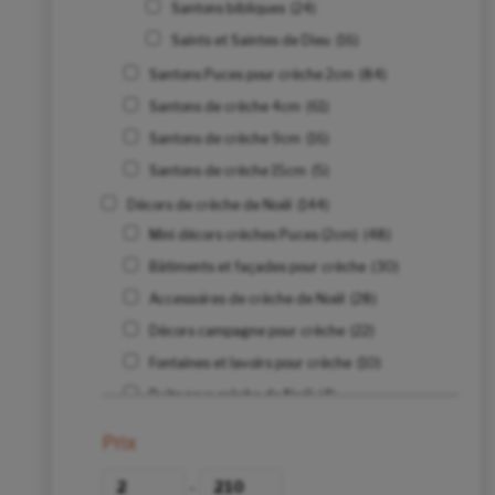
Santons bibliques
(24)
Saints et Saintes de Dieu
(16)
Santons Puces pour crèche 2cm
(84)
Santons de crèche 4cm
(61)
Santons de crèche 9cm
(16)
Santons de crèche 15cm
(5)
Décors de crèche de Noël
(144)
Mini décors crèches Puces (2cm)
(48)
Bâtiments et façades pour crèche
(30)
Accessoires de crèche de Noël
(28)
Décors campagne pour crèche
(22)
Fontaines et lavoirs pour crèche
(10)
Puits pour crèche de Noël
(4)
Ponts pour crèche de Noël
(3)
Prix
Etables et crèches
(3)
-
Moulins pour crèche de Noël
(1)