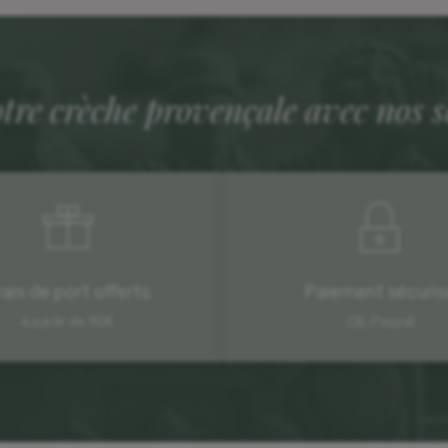
otre crèche provençale avec nos 
rais de port offerts
Paiement sécuris
à partir de 90€
CB, Paypal