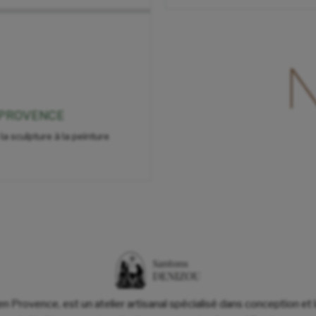
 PROVENCE
 la sculpture à la peinture
 en Provence, est un atelier artisanal spécialisé dans conception et 