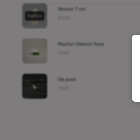
Siméon 7 cm
Rupture
12,50
€
Mouton Debout Puce
3,50
€
Oie puce
3,50
€