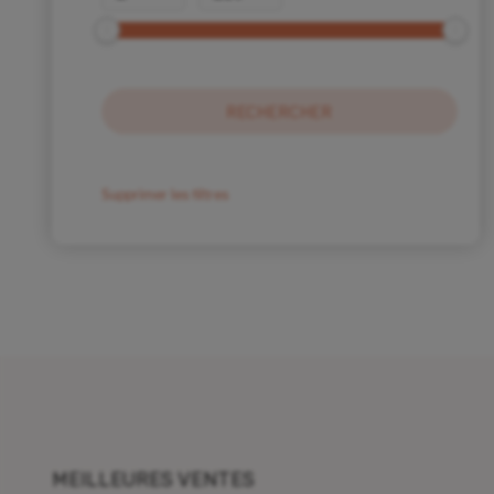
Animaux de la crèche
(103)
Animaux de crèche pour 9cm
(34)
Animaux de crèche pour 7cm
(31)
Animaux de crèche pour 4cm
(21)
Animaux Puces pour crèche 2cm
(19)
Saynètes pour crèche de Noël
(21)
Supprimer les filtres
Saynètes pour crèche de Noël 7cm
(8)
Saynètes pour crèche de Noël Puces
(7)
Saynètes pour crèche de Noël 4cm
(6)
Autres créations
(5)
Statues
(4)
Livres
(1)
Décoration
(1)
MEILLEURES VENTES