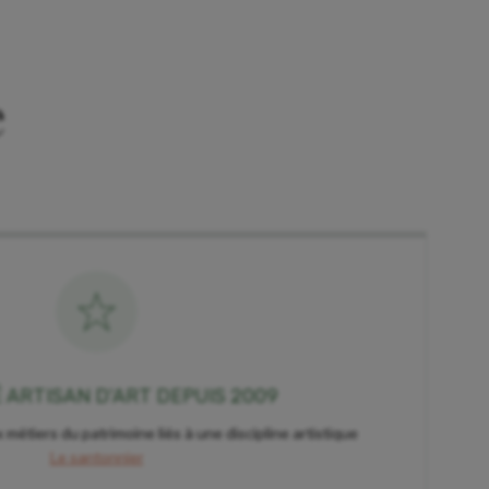
e
É ARTISAN D'ART DEPUIS 2009
 métiers du patrimoine liés à une discipline artistique
Le santonnier