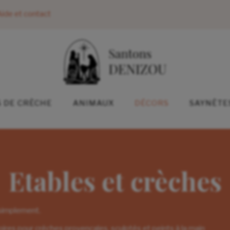
ide et contact
 DE CRÈCHE
ANIMAUX
DÉCORS
SAYNÈTE
Etables et crèches
 simplement.
ires pour crèches provençales, sculptés et peints à la main