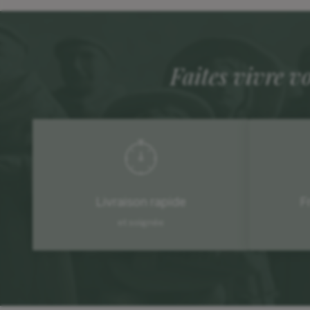
Faites vivre v
Livraison rapide
F
et soignée