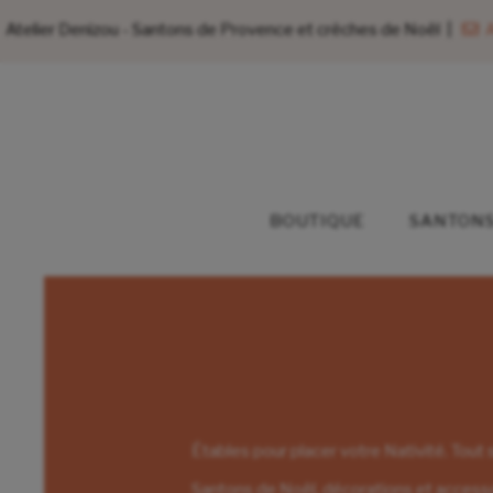
Atelier Denizou - Santons de Provence et crèches de Noël |
A
BOUTIQUE
SANTONS
Étables pour placer votre Nativité. Tout
Santons de Noël, décorations et accesso