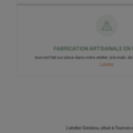
FABRICATION ARTISANALE EN
tout est fait sur place dans notre atelier, à la main, de
L'atelier
L'atelier Denizou, situé à Tourves