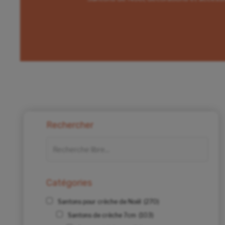
Rechercher
Catégories
Santons pour crèche de Noël
(270)
Santons de crèche 7cm
(103)