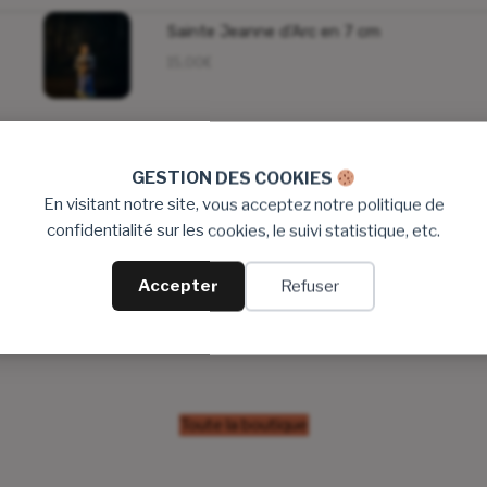
Sainte Jeanne d’Arc en 7 cm
15,00
€
La Visitation en 7 cm
GESTION DES COOKIES
33,00
€
En visitant notre site, vous acceptez notre politique de
confidentialité sur les cookies, le suivi statistique, etc.
Sainte Fleur en 7 cm
Accepter
Refuser
15,00
€
Toute la boutique