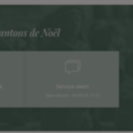
santons de Noël
é
Service client
ligne directe : 06 89 16 77 71