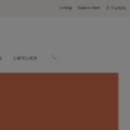
Le blog
Espace client
0 article
S
L’ATELIER