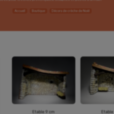
Accueil
Boutique
Décors de crèche de Noël
Etable 9 cm
Etable