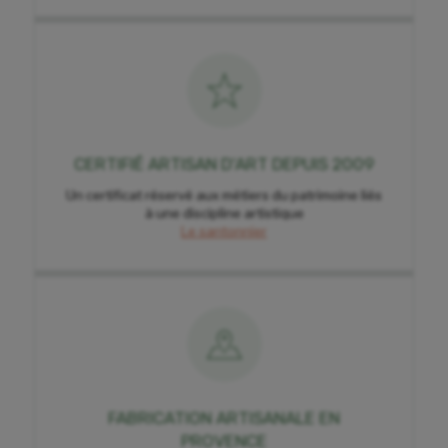
CERTIFIÉ ARTISAN D'ART DEPUIS 2009
Un certificat réservé aux métiers du patrimoine liés
à une discipline artistique
Le santonnier
FABRICATION ARTISANALE EN
PROVENCE