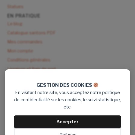
Statues
EN PRATIQUE
Le blog
Catalogue santons PDF
Mes commandes
Mon compte
Conditions générales
Livraison et frais de port
NOUS CONTACTER
GESTION DES COOKIES
9 rue de Seisson 83170 Tourves
En visitant notre site, vous acceptez notre politique
Tél : 06 89 16 77 71
de confidentialité sur les cookies, le suivi statistique,
Email : santon.denizou@gmail.com
etc.
Aide & contact
Facebook
Accepter