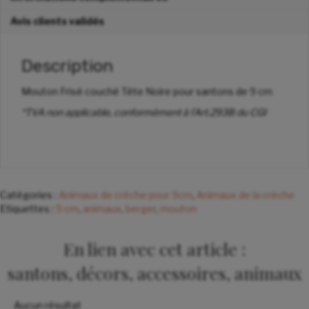
Avis clients validés
Description
Mouton Frisé couché Tête Noire pour santons de 9 cm
*TVA non applicable, conformément à l’Art.293B du CGI
Catégories :
Animaux de crèche pour 9cm
,
Animaux de la crèche
Etiquettes :
9 cm
,
animaux
,
berger
,
mouton
En lien avec cet article :
santons, décors, accessoires, animaux
Aucun résultat