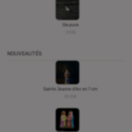
Oie puce
3,50
€
NOUVEAUTÉS
Sainte Jeanne d’Arc en 7 cm
15,00
€