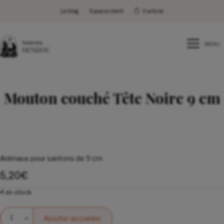
Le blog
Espace client
0 article
MENU
Mouton couché Tête Noire 9 cm
Animaux pour santons de 9 cm
5,20
€
4 en stock
Quantité
Ajouter au panier