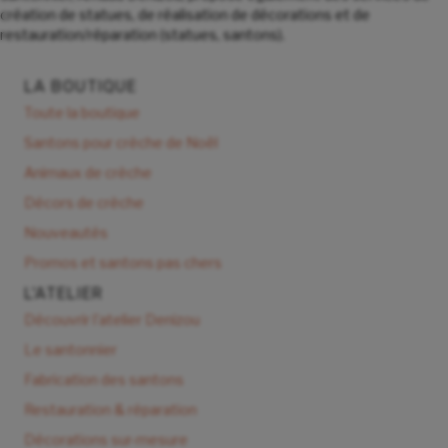
création de statues, de réalisation de décorations et de
restauration/réparation (statues, santons).
LA BOUTIQUE
Toute la boutique
Santons pour crèche de Noël
Animaux de crèche
Décors de crèche
Nouveautés
Promos et santons pas chers
L'ATELIER
Découvrir l'atelier Denizou
Le santonnier
Fabrication des santons
Restauration & réparation
Décorations sur-mesure