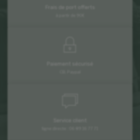
Frais de port offerts
à partir de 90€
Paiement sécurisé
CB, Paypal
Service client
ligne directe : 06 89 16 77 71