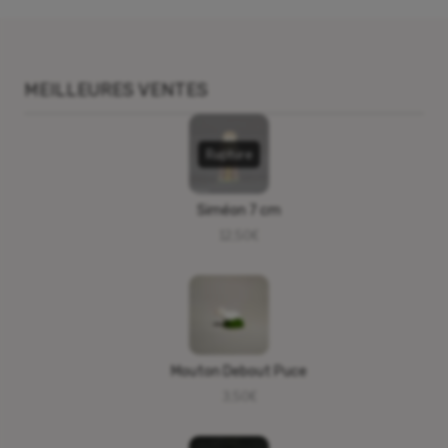
MEILLEURES VENTES
Rupture
Siméon 7 cm
12,50
€
Mouton Debout Puce
3,50
€