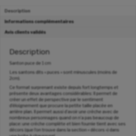
Description
Informations complémentaires
Avis clients validés
Description
Santon puce de 1 cm
Les santons dits « puces » sont minuscules (moins de
2cm).
Ce format surprenant existe depuis fort longtemps et
présente deux avantages considérables: Il permet de
créer un effet de perspective par le sentiment
d’éloignement que procure la petite taille placée en
arrière plan. Il permet aussi d’avoir une crèche avec de
nombreux personnages quand on n’a pas beaucoup de
place: une crèche complète et bien fournie tient avec ses
décors (que l’on trouve dans la section « décors ») dans
une boite à chaussure!