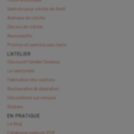
Santons pour crèche de Noël
Animaux de crèche
Décors de crèche
Nouveautés
Promos et santons pas chers
L'ATELIER
Découvrir l'atelier Denizou
Le santonnier
Fabrication des santons
Restauration & réparation
Décorations sur-mesure
Statues
EN PRATIQUE
Le blog
Catalogue santons PDF