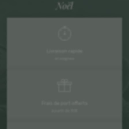
Noël
Livraison rapide
et soignée
Frais de port offerts
à partir de 90€