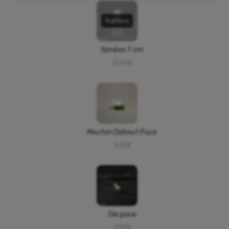
Rupture
Siméon 7 cm
12,50
€
Mouton Debout Puce
3,50
€
Oie puce
3,50
€