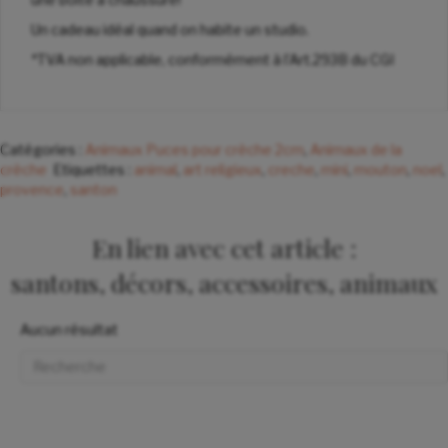
Un cadeau idéal quand on habite un studio.
*TVA non applicable, conformément à l’Art.293B du CGI
Catégories :
Animaux Puces pour crèche 2cm
,
Animaux de la
crèche
Etiquettes :
animal
,
art religieux
,
creche
,
mini
,
mouton
,
noel
,
provence
,
santon
En lien avec cet article :
santons, décors, accessoires, animaux
Aucun résultat