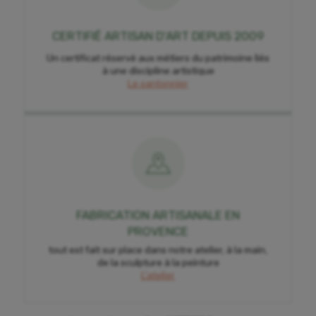
CERTIFIÉ ARTISAN D'ART DEPUIS 2009
Un certificat réservé aux métiers du patrimoine liés
à une discipline artistique
Le santonnier
FABRICATION ARTISANALE EN
PROVENCE
tout est fait sur place dans notre atelier, à la main,
de la sculpture à la peinture
L'atelier