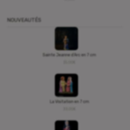
NOUVEAUTÉS
Sainte Jeanne d’Arc en 7 cm
15,00
€
La Visitation en 7 cm
33,00
€