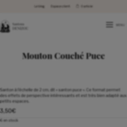
Le blog
Espace client
0 article
MENU
Mouton Couché Puce
Santon à l’échelle de 2 cm, dit « santon puce ». Ce format permet
des effets de perspective intéressants et est très bien adapté aux
petits espaces.
3,50
€
6 en stock