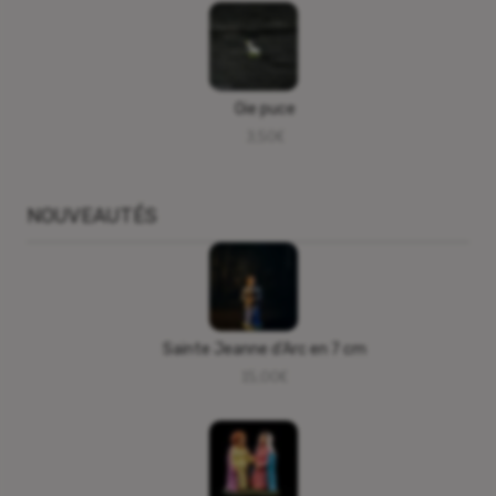
Oie puce
3,50
€
NOUVEAUTÉS
Sainte Jeanne d’Arc en 7 cm
15,00
€