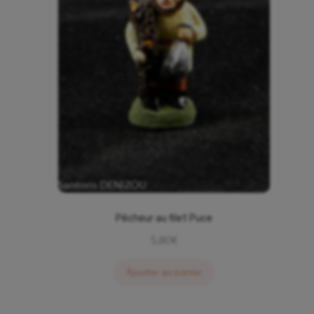
Pêcheur au filet Puce
5,80
€
Ajouter au panier