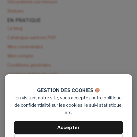
Décorations sur-mesure
Statues
EN PRATIQUE
Le blog
Catalogue santons PDF
Mes commandes
Mon compte
Conditions générales
Livraison et frais de port
NOUS CONTACTER
GESTION DES COOKIES
9 rue de Seisson 83170 Tourves
En visitant notre site, vous acceptez notre politique
Tél : 06 89 16 77 71
de confidentialité sur les cookies, le suivi statistique,
Email : santon.denizou@gmail.com
etc.
Aide & contact
Facebook
Accepter