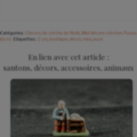
Catégories :
Décors de crèche de Noël
,
Mini décors crèches Puces
(2cm)
Etiquettes :
2 cm
,
boutique
,
décor
,
mini
,
puce
En lien avec cet article :
santons, décors, accessoires, animaux