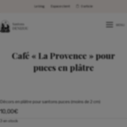
Le blog
Espace client
0 article
MENU
Café « La Provence » pour
puces en plâtre
Décors en plâtre pour santons puces (moins de 2 cm)
10,00
€
3 en stock