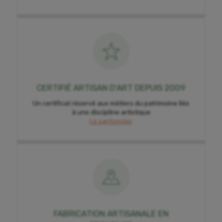
CERTIFIÉ ARTISAN D'ART DEPUIS 2009
Un certificat réservé aux métiers du patrimoine liés
à une discipline artistique
Le santonnier
FABRICATION ARTISANALE EN