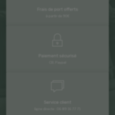
Frais de port offerts
à partir de 90€
Paiement sécurisé
CB, Paypal
Service client
ligne directe : 06 89 16 77 71