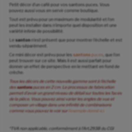
Petit décor d’un café pour vos santons puces. Vous
pouvez aussi vous en servir comme boutique.
Tout est prévu pour un maximum de modularité et l’on
peut les installer dans n’importe quel disposition et une
variété infinie de possibilité.
Le
santon
n’est présent que pour montrer l’échelle et est
vendu séparément.
Ce mini décor est prévu pour les
santons
puces
, que l’on
peut trouver sur ce site. Mais il est aussi parfait pour
donner un effet de perspective en le mettant en fond de
crèche.
Tous les décors de cette nouvelle gamme sont à l’échelle
des
santons
puces en 2 cm. Le processus de fabrication
permet d’avoir un grand niveau de détail sur toutes les faces
de la pièce. Vous pouvez ainsi varier les angles de vue et
composer un village dans une infinité de combinaisons
comme vous pouvez le voir sur
l’exemple donné ici.
*TVA non applicable, conformément à l’Art.293B du CGI