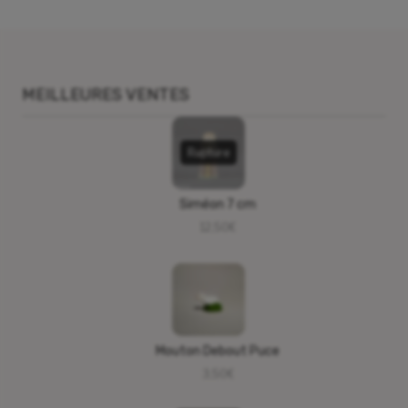
MEILLEURES VENTES
Rupture
Siméon 7 cm
12,50
€
Mouton Debout Puce
3,50
€