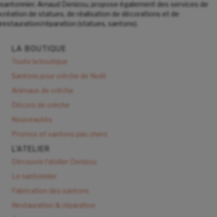
santonnier, Arnaud Denizou, propose également des services de
création de statues, de réalisation de décorations et de
restauration/réparation (statues, santons).
LA BOUTIQUE
Toute la boutique
Santons pour crèche de Noël
Animaux de crèche
Décors de crèche
Nouveautés
Promos et santons pas chers
L'ATELIER
Découvrir l'atelier Denizou
Le santonnier
Fabrication des santons
Restauration & réparation