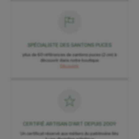
SPÉCIALISTE DES SANTONS PUCES
plus de 60 références de santons puces (2 cm) à
découvrir dans notre boutique
Découvrir
CERTIFIÉ ARTISAN D'ART DEPUIS 2009
Un certificat réservé aux métiers du patrimoine liés
à une discipline artistique