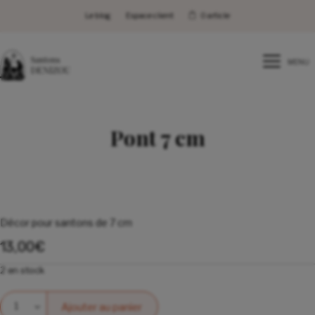
Le blog
Espace client
0 article
MENU
Pont 7 cm
Décor pour santons de 7 cm
13,00
€
2 en stock
Quantité
Ajouter au panier