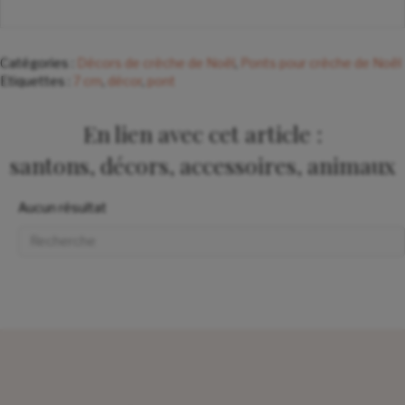
Catégories :
Décors de crèche de Noël
,
Ponts pour crèche de Noël
Etiquettes :
7 cm
,
décor
,
pont
En lien avec cet article :
santons, décors, accessoires, animaux
Aucun résultat