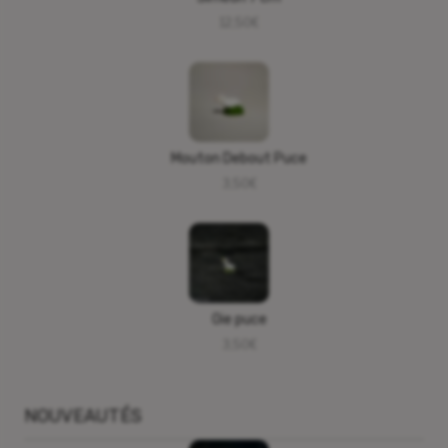
12,50
€
Mouton Debout Puce
3,50
€
Oie puce
3,50
€
NOUVEAUTÉS