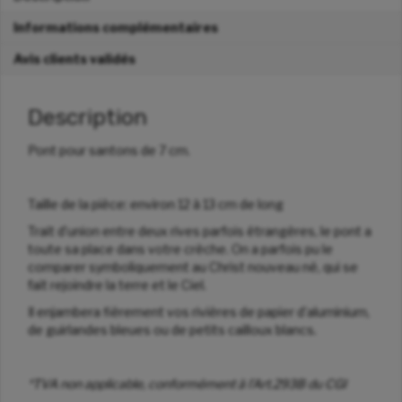
Informations complémentaires
Avis clients validés
Description
Pont pour santons de 7 cm.
Taille de la pièce: environ 12 à 13 cm de long
Trait d’union entre deux rives parfois étrangères, le pont a
toute sa place dans votre crèche. On a parfois pu le
comparer symboliquement au Christ nouveau né, qui se
fait rejoindre la terre et le Ciel.
Il enjambera fièrement vos rivières de papier d’aluminium,
de guirlandes bleues ou de petits cailloux blancs.
*TVA non applicable, conformément à l’Art.293B du CGI