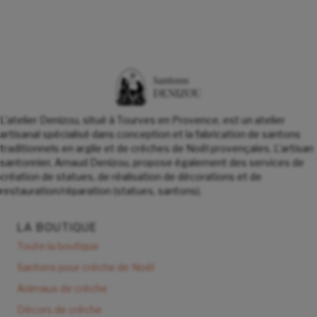
L'atelier Denizou, situé à Tourves en Provence, est un atelier
artisanal spécialisé dans conception et la fabrication de santons
traditionnels en argile et de crèches de Noël provençales. L'artisan
santonnier, Arnaud Denizou, propose également des services de
création de statues, de réalisation de décorations et de
restauration/réparation (statues, santons).
LA BOUTIQUE
Toute la boutique
Santons pour crèche de Noël
Animaux de crèche
Décors de crèche