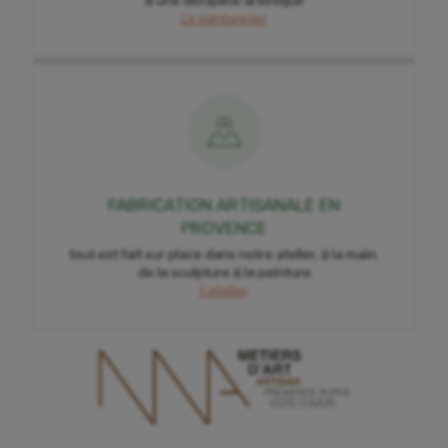
Le santonnier
FABRICATION ARTISANALE EN
PROVENCE
tout est fait sur place dans notre atelier, à la main,
de la sculpture à la peinture
L'atelier