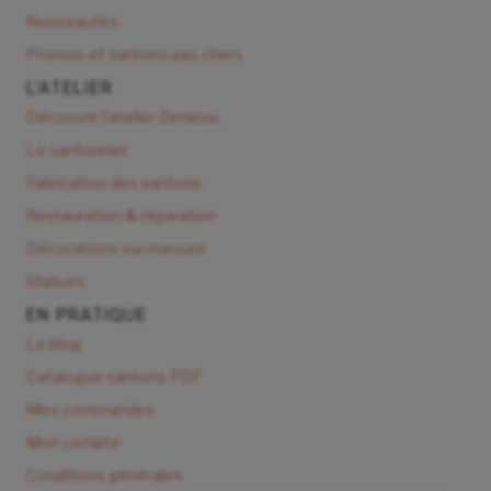
Nouveautés
Promos et santons pas chers
L'ATELIER
Découvrir l'atelier Denizou
Le santonnier
Fabrication des santons
Restauration & réparation
Décorations sur-mesure
Statues
EN PRATIQUE
Le blog
Catalogue santons PDF
Mes commandes
Mon compte
Conditions générales