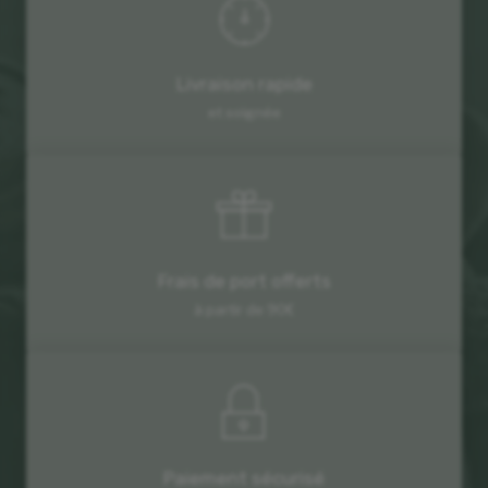
Livraison rapide
et soignée
Frais de port offerts
à partir de 90€
Paiement sécurisé