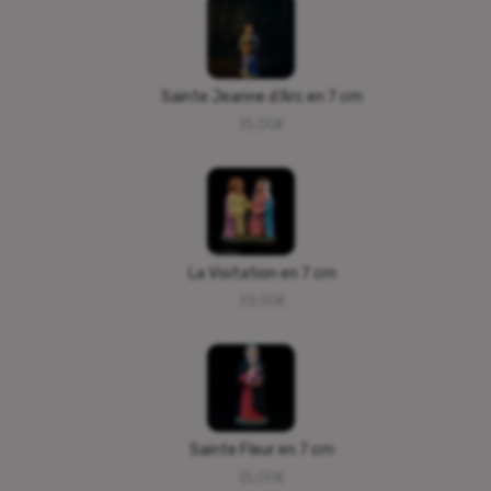
Sainte Jeanne d’Arc en 7 cm
15,00
€
La Visitation en 7 cm
33,00
€
Sainte Fleur en 7 cm
15,00
€