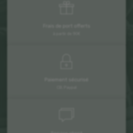
Frais de port offerts
à partir de 90€
Paiement sécurisé
CB, Paypal