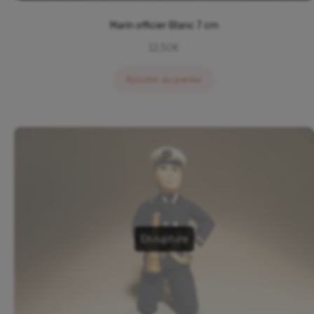
Marin officier Blanc 7 cm
12,50
€
Ajouter au panier
En rupture