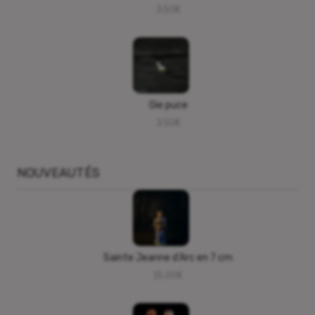
3,50
€
Oie puce
3,50
€
NOUVEAUTÉS
Sainte Jeanne d’Arc en 7 cm
15,00
€