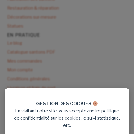
Restauration & réparation
Décorations sur-mesure
Statues
EN PRATIQUE
Le blog
Catalogue santons PDF
Mes commandes
Mon compte
Conditions générales
Livraison et frais de port
NOUS CONTACTER
GESTION DES COOKIES
9 rue de Seisson 83170 Tourves
En visitant notre site, vous acceptez notre politique
Tél : 06 89 16 77 71
de confidentialité sur les cookies, le suivi statistique,
Email : santon.denizou@gmail.com
etc.
Aide & contact