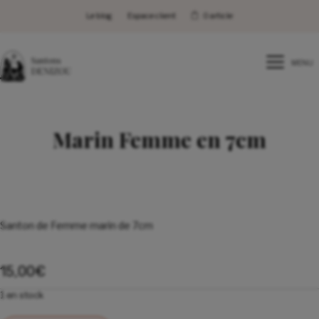
Le blog
Espace client
0 article
MENU
Marin Femme en 7cm
Santon de Femme marin de 7cm
15,00
€
1 en stock