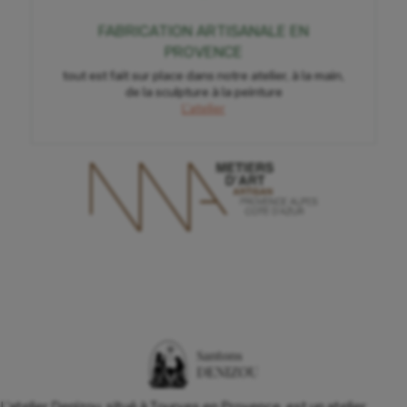
FABRICATION ARTISANALE EN
PROVENCE
tout est fait sur place dans notre atelier, à la main,
de la sculpture à la peinture
L'atelier
L'atelier Denizou, situé à Tourves en Provence, est un atelier