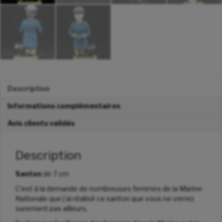
Description
Informations complémentaires
Avis clients validés
Description
Santon
de 7 cm
C’est à la demande de nombreuses femmes de la Marine
Nationale que j’ai réalisé ce santon que vous ne verrez
surement pas ailleurs.