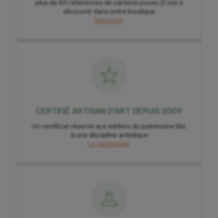
plus de 60 références de santons puces (2 cm) à
découvrir dans notre boutique
Découvrir
CERTIFIÉ ARTISAN D'ART DEPUIS 2009
Un certificat réservé aux métiers du patrimoine liés
à une discipline artistique
Le santonnier