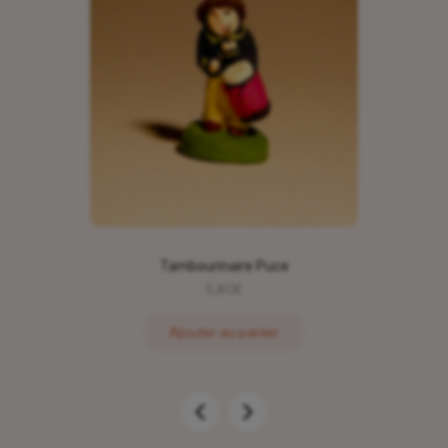
Tambourinaire Puce
5,80
€
Ajouter au panier