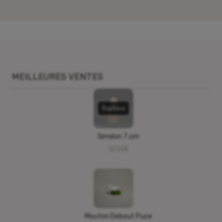
MEILLEURES VENTES
Rupture
Siméon 7 cm
12,50
€
Mouton Debout Puce