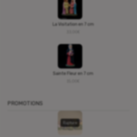
La Visitation en 7 cm
33,00
€
Sainte Fleur en 7 cm
15,00
€
PROMOTIONS
Rupture