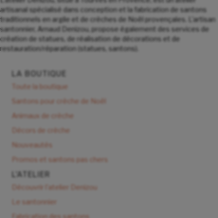
artisanal spécialisé dans conception et la fabrication de santons
traditionnels en argile et de crèches de Noël provençales. L'artisan
santonnier, Arnaud Denizou, propose également des services de
création de statues, de réalisation de décorations et de
restauration/réparation (statues, santons).
LA BOUTIQUE
Toute la boutique
Santons pour crèche de Noël
Animaux de crèche
Décors de crèche
Nouveautés
Promos et santons pas chers
L'ATELIER
Découvrir l'atelier Denizou
Le santonnier
Fabrication des santons