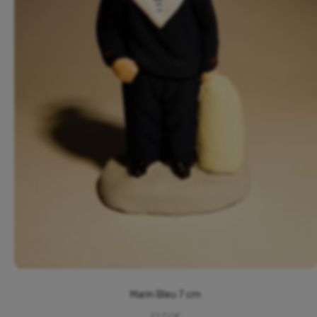
Marin Bleu 7 cm
12,50
€