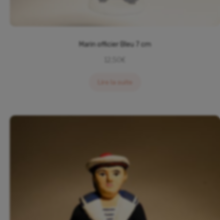
Marin officier Bleu 7 cm
12,50
€
Lire la suite