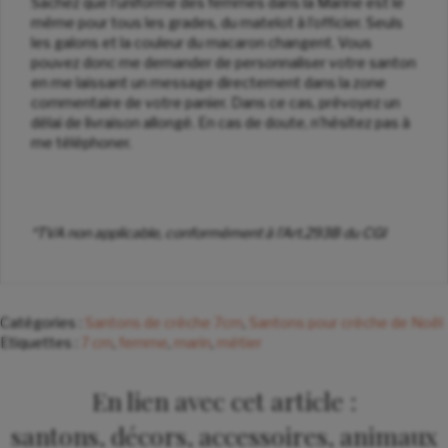
Sachez que l’uniforme des femmes dans la Marine est le
même pour tous les grades, du matelot à l’officier. Seuls
les galons et la couleur du macaron changent. Vous
pouvez donc me demander de personnaliser votre santon
en me laissant un message directement dans la zone
commentaire de votre panier. Dans ce cas, prévoyez un
délai de livraison allongé. En cas de doute, n’hésitez pas à
me téléphoner.
*TVA non applicable, conformément à l’Art.293B du CGI
Catégories :
Santons de crèche 7cm
,
Santons pour crèche de Noël
Etiquettes :
7 cm
,
femme
,
marin
,
métier
En lien avec cet article :
santons, décors, accessoires, animaux