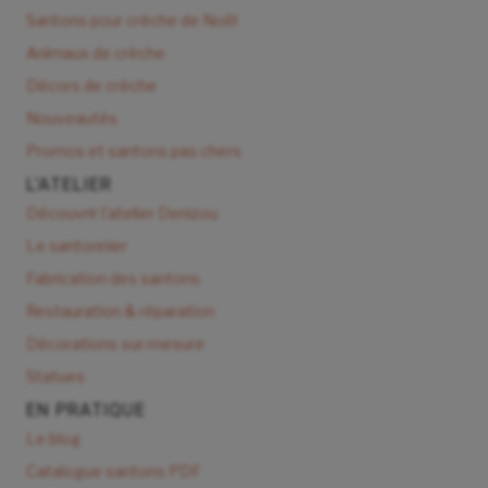
Santons pour crèche de Noël
Animaux de crèche
Décors de crèche
Nouveautés
Promos et santons pas chers
L'ATELIER
Découvrir l'atelier Denizou
Le santonnier
Fabrication des santons
Restauration & réparation
Décorations sur-mesure
Statues
EN PRATIQUE
Le blog
Catalogue santons PDF