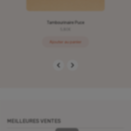
Tambourinaire Puce
5,80
€
Ajouter au panier
MEILLEURES VENTES