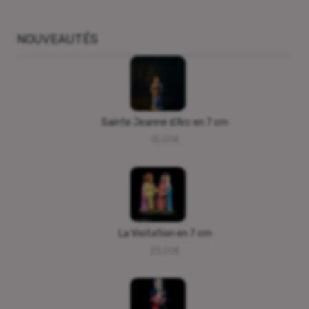
NOUVEAUTÉS
Sainte Jeanne d’Arc en 7 cm
15,00
€
La Visitation en 7 cm
33,00
€