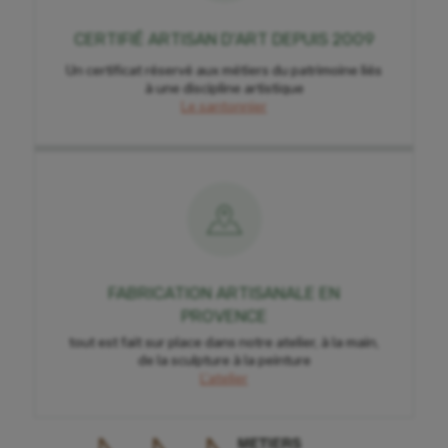
CERTIFIÉ ARTISAN D'ART DEPUIS 2009
Un certificat réservé aux métiers du patrimoine liés
à une discipline artistique
Le santonnier
FABRICATION ARTISANALE EN
PROVENCE
tout est fait sur place dans notre atelier, à la main,
de la sculpture à la peinture
L'atelier