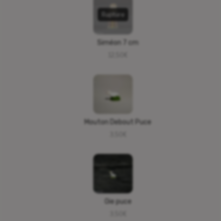
Rupture
Siméon 7 cm
12,50
€
Mouton Debout Puce
3,50
€
Oie puce
3,50
€