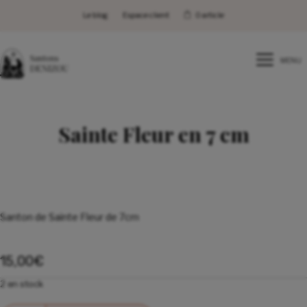
Le blog
Espace client
0 article
MENU
Sainte Fleur en 7 cm
Santon de Sainte Fleur de 7cm
15,00
€
2 en stock