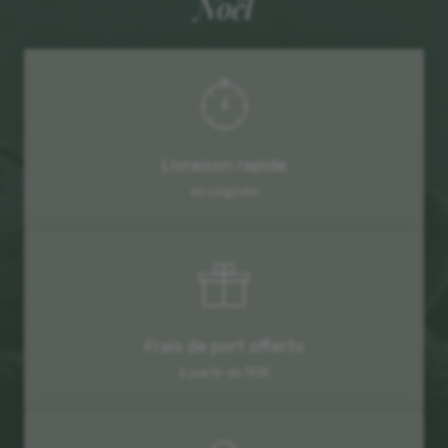
Noël
Livraison rapide
et soignée
Frais de port offerts
à partir de 90€