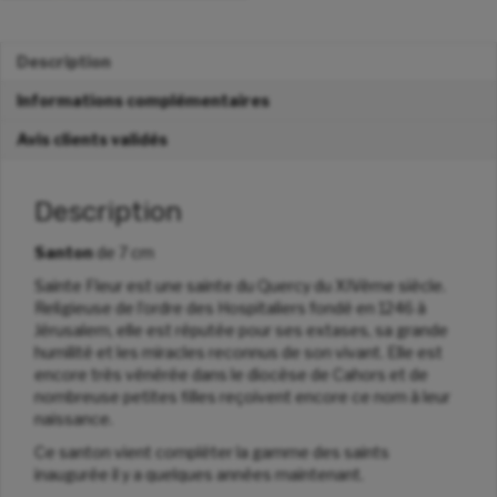
Description
Informations complémentaires
Avis clients validés
Description
Santon
de 7 cm
Sainte Fleur est une sainte du Quercy du XIVème siècle.
Religieuse de l’ordre des Hospitaliers fondé en 1246 à
Jérusalem, elle est réputée pour ses extases, sa grande
humilité et les miracles reconnus de son vivant. Elle est
encore très vénérée dans le diocèse de Cahors et de
nombreuse petites filles reçoivent encore ce nom à leur
naissance.
Ce santon vient compléter la gamme des saints
inaugurée il y a quelques années maintenant.