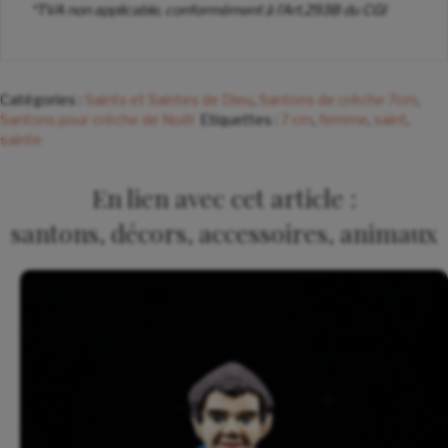
*TVA non applicable, conformément à l’Art.293B du CGI
Catégories :
Saints et Saintes de Dieu
,
Santons de crèche 7cm
,
Santons pour crèche de Noël
Etiquettes :
7 cm
,
femme
,
saint
,
sainte
En lien avec cet article :
santons, décors, accessoires, animaux