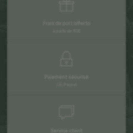
Frais de port offerts
à partir de 90€
Paiement sécurisé
CB, Paypal
Service client