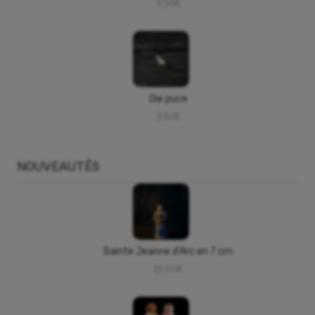
3,50
€
Oie puce
3,50
€
NOUVEAUTÉS
Sainte Jeanne d’Arc en 7 cm
15,00
€