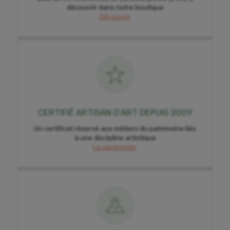
découvrir dans notre boutique
Découvrir
CERTIFIÉ ARTISAN D'ART DEPUIS 2009
Un certificat réservé aux métiers du patrimoine liés
à une discipline artistique
Le santonnier