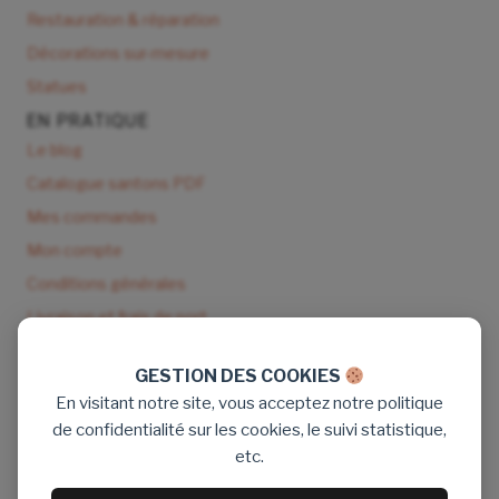
Restauration & réparation
Décorations sur-mesure
Statues
EN PRATIQUE
Le blog
Catalogue santons PDF
Mes commandes
Mon compte
Conditions générales
Livraison et frais de port
NOUS CONTACTER
GESTION DES COOKIES
9 rue de Seisson 83170 Tourves
En visitant notre site, vous acceptez notre politique
Tél : 06 89 16 77 71
de confidentialité sur les cookies, le suivi statistique,
Email : santon.denizou@gmail.com
etc.
Aide & contact