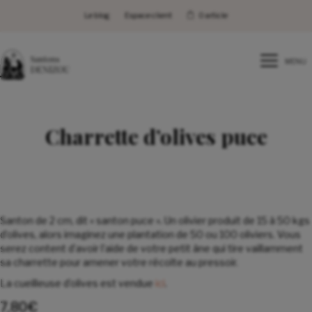
Le blog
Espace client
0 article
MENU
Charrette d’olives puce
Santon de 2 cm, dit « santon puce ». Un olivier produit de 15 à 50 kgs
d’olives, alors imaginez une plantation de 50 ou 100 oliviers. Vous
serez content d’avoir l’aide de votre petit âne qui tire vaillamment
sa charrette pour amener votre récolte au pressoir.
La cueilleuse d’olives est vendue
ici
.
7,80
€