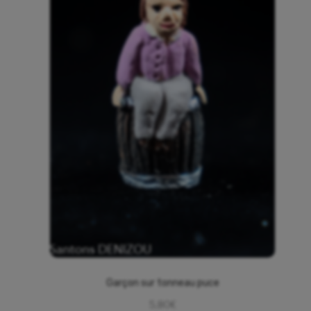
Garçon sur tonneau puce
5,80
€