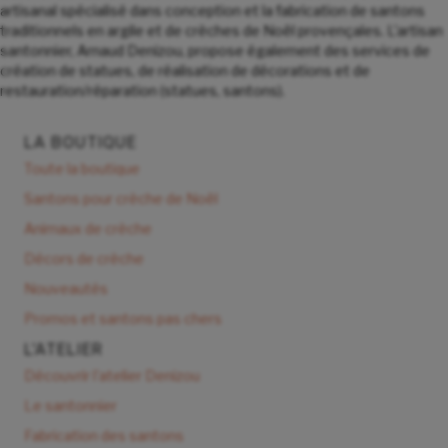
artisanal spécialisé dans conception et la fabrication de santons
traditionnels en argile et de crèches de Noël provençales. L'artisan
santonnier, Arnaud Denizou, propose également des services de
création de statues, de réalisation de décorations et de
restauration/réparation (statues, santons).
LA BOUTIQUE
Toute la boutique
Santons pour crèche de Noël
Animaux de crèche
Décors de crèche
Nouveautés
Promos et santons pas chers
L'ATELIER
Découvrir l'atelier Denizou
Le santonnier
Fabrication des santons