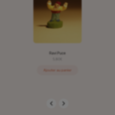
Ravi Puce
5,80
€
Ajouter au panier