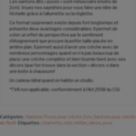
Les santons dits « puces » sont minuscules (moins de
2cm). Voyez nos saynètes pour vous faire une idée de
l’échelle grâce à l’allumette ou la réglette.
Ce format surprenant existe depuis fort longtemps et
présente deux avantages considérables: Il permet de
créer un effet de perspective par le sentiment
d’éloignement que procure la petite taille placée en
arrière plan. Il permet aussi d’avoir une crèche avec de
nombreux personnages quand on n’a pas beaucoup de
place: une crèche complète et bien fournie tient avec ses
décors (que l’on trouve dans la section « décors ») dans
une boite à chaussure!
Un cadeau idéal quand on habite un studio.
*TVA non applicable, conformément à l’Art.293B du CGI
Catégories :
Santons Puces pour crèche 2cm
,
Santons pour crèche
de Noël
Etiquettes :
charrette
,
mini
,
métier
,
olives
,
puce