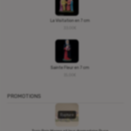
La Visitation en 7 cm
33,00
€
Sainte Fleur en 7 cm
15,00
€
PROMOTIONS
Rupture