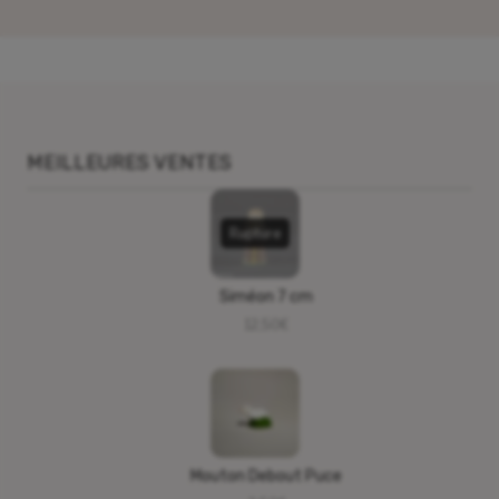
MEILLEURES VENTES
Rupture
Siméon 7 cm
12,50
€
Mouton Debout Puce