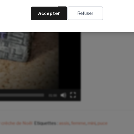
Accepter
Refuser
01:00
 crèche de Noël
Etiquettes :
assis
,
femme
,
mini
,
puce