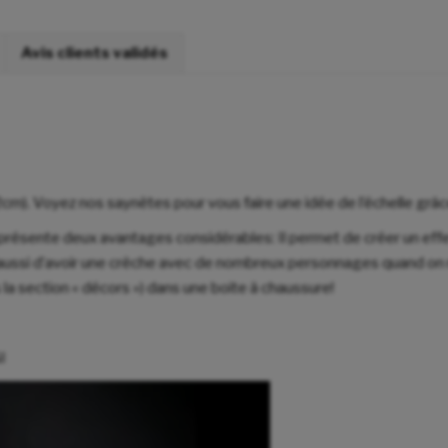
Avis clients validés
m). Voyez nos saynètes pour vous faire une idée de l’échelle grâce 
présente deux avantages considérables: Il permet de créer un eff
rmet aussi d’avoir une crèche avec de nombreux personnages quand o
 la section « décors ») dans une boite à chaussure!
I