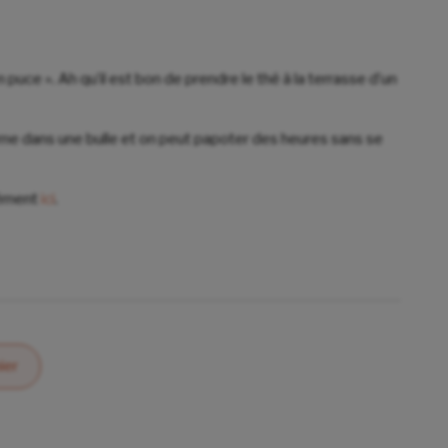
 puce ». Ah qu’il est bon de prendre le thé à la terrasse d’un
me dans une bulle et on peut papoter des heures sans se
rément
ici
.
ier