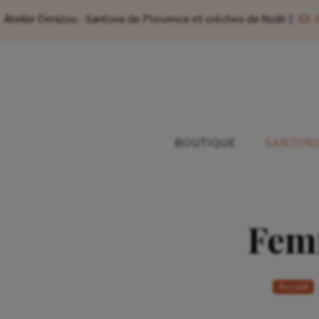
Atelier Denizou - Santons de Provence et crèches de Noël |
A
BOUTIQUE
SANTONS
Femm
Accueil