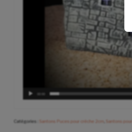
00:00
Catégories :
Santons Puces pour crèche 2cm
,
Santons pour