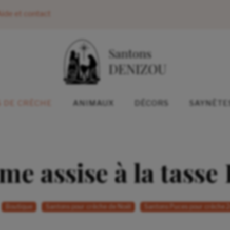
ide et contact
 DE CRÈCHE
ANIMAUX
DÉCORS
SAYNÈTE
e assise à la tasse
Boutique
Santons pour crèche de Noël
Santons Puces pour crèche 