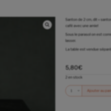
Santon de 2 cm, dit « santon
café avec une amie!
Sous le parasol on est com
lasser.
La table est vendue sépa
5,80
€
2 en stock
Quantité
Ajouter au pan