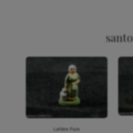
santo
Laitière Puce