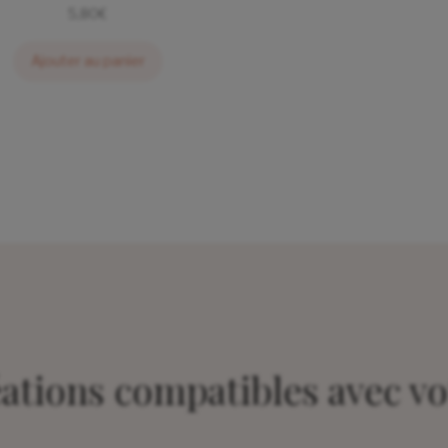
5,80
€
Ajouter au panier
éations compatibles avec vo