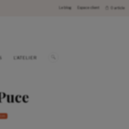
Le blog
Espace client
0 article
S
L’ATELIER
 Puce
2cm