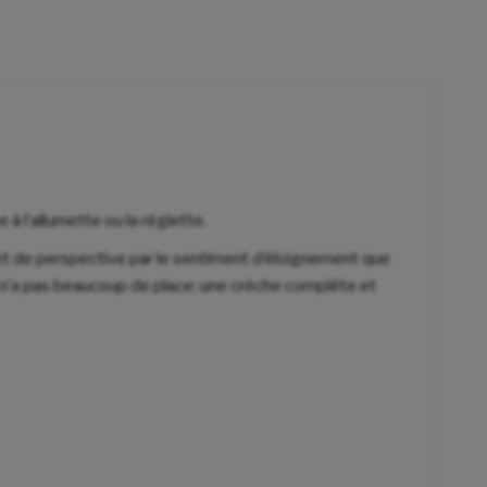
à l’allumette ou la réglette.
et de perspective par le sentiment d’éloignement que
n n’a pas beaucoup de place: une crèche complète et