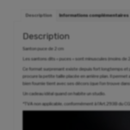
Description
Informations complémentaires
Description
Santon puce de 2 cm
Les santons dits « puces » sont minuscules (moins de 2c
Ce format surprenant existe depuis fort longtemps et 
procure la petite taille placée en arrière plan. Il pe
bien fournie tient avec ses décors (que l’on trouve dans
Un cadeau idéal quand on habite un studio.
*TVA non applicable, conformément à l’Art.293B du CG
Lecteur
vidéo