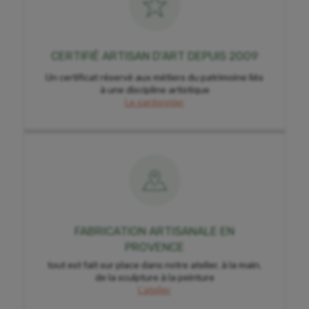
CERTIFIÉ ARTISAN D'ART DEPUIS 2009
Un certificat réservé aux métiers du patrimoine liés
à une discipline artistique
Le santonnier
FABRICATION ARTISANALE EN
PROVENCE
tout est fait sur place dans notre atelier, à la main,
de la sculpture à la peinture
L'atelier