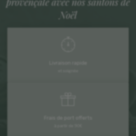
provençale avec nos santons de
Noël
Livraison rapide
et soignée
Frais de port offerts
à partir de 90€