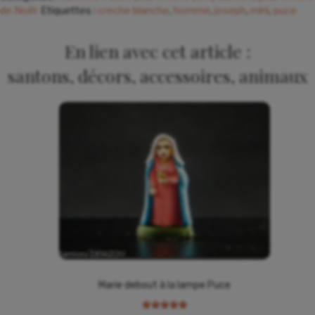
de Noël
Etiquettes :
creche blanche
,
homme
,
joseph
,
mini
,
puce
En lien avec cet article :
santons, décors, accessoires, animaux
Marie debout à la lampe Puce