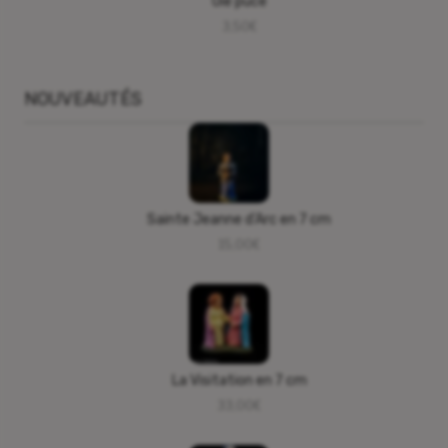
Oie puce
3,50
€
NOUVEAUTÉS
Sainte Jeanne d’Arc en 7 cm
15,00
€
La Visitation en 7 cm
33,00
€