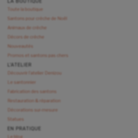
LA BOUTIQUE
Toute la boutique
Santons pour crèche de Noël
Animaux de crèche
Décors de crèche
Nouveautés
Promos et santons pas chers
L'ATELIER
Découvrir l'atelier Denizou
Le santonnier
Fabrication des santons
Restauration & réparation
Décorations sur-mesure
Statues
EN PRATIQUE
Le blog