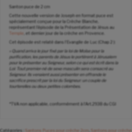
Santon puce de 2 cm
Cette nouvelle version de Joseph en format puce est
spécialement conçue pour la Crèche Blanche,
représentant l’épisode de la Présentation de Jésus au
Temple
, et dernier jour de la crèche en Provence.
Cet épisode est relaté dans l’Evangile de Luc (Chap 2 ):
« Quand arriva le jour fixé par la loi de Moïse pour la
purification, les parents de Jésus le portèrent à Jérusalem
pour le présenter au Seigneur, selon ce qui est écrit dans la
Loi: Tout premier-né de sexe masculin sera consacré au
Seigneur. Ils venaient aussi présenter en offrande le
sacrifice prescrit par la loi du Seigneur: un couple de
tourterelles ou deux petites colombes.
*TVA non applicable, conformément à l’Art.293B du CGI
Catégories :
Santons Puces pour crèche 2cm
,
Santons pour crèche