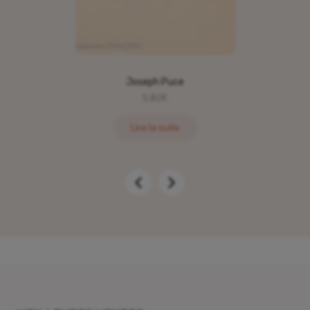
Joseph Puce
5,80
€
Lire la suite