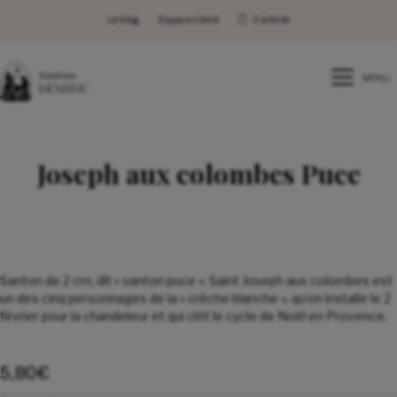
Le blog
Espace client
0 article
MENU
Joseph aux colombes Puce
Santon de 2 cm, dit « santon puce ». Saint Joseph aux colombes est
un des cinq personnages de la « crèche blanche », qu’on installe le 2
février pour la chandeleur et qui clôt le cycle de Noël en Provence.
5,80
€