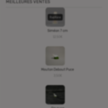
MEILLEURES VENTES
Rupture
Siméon 7 cm
12,50
€
Mouton Debout Puce
3,50
€