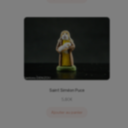
Saint Siméon Puce
5,80
€
Ajouter au panier