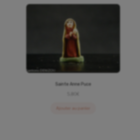
Sainte Anne Puce
5,80
€
Ajouter au panier