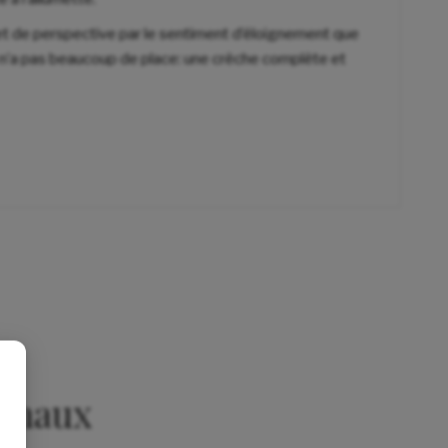
et de perspective par le sentiment d’éloignement que
n n’a pas beaucoup de place: une crèche complète et
nimaux