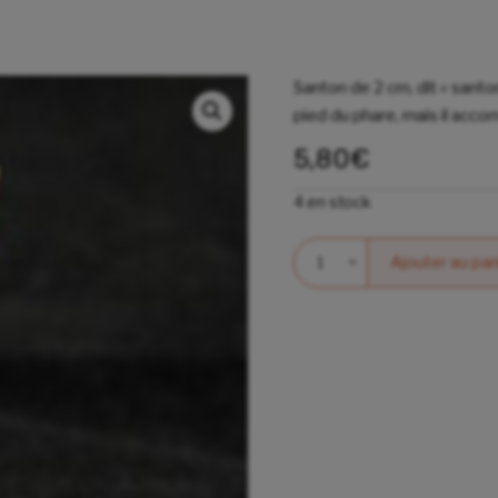
Santon de 2 cm, dit « santon
pied du phare, mais il acco
5,80
€
4 en stock
Quantité
Ajouter au pan