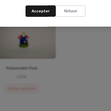
Accepter
Refuser
Poissonnière Puce
5,80
€
Ajouter au panier