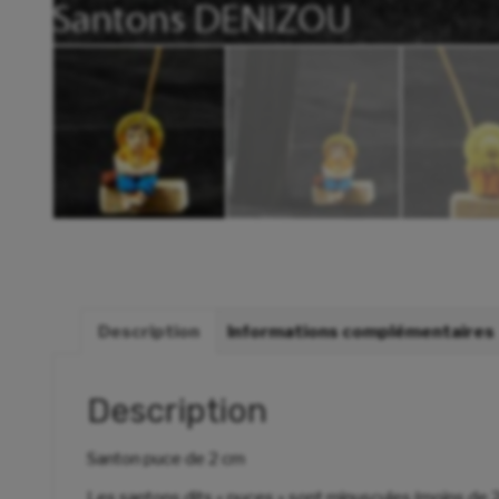
Description
Informations complémentaires
Description
Santon puce de 2 cm
Les santons dits « puces » sont minuscules (moins de 2c