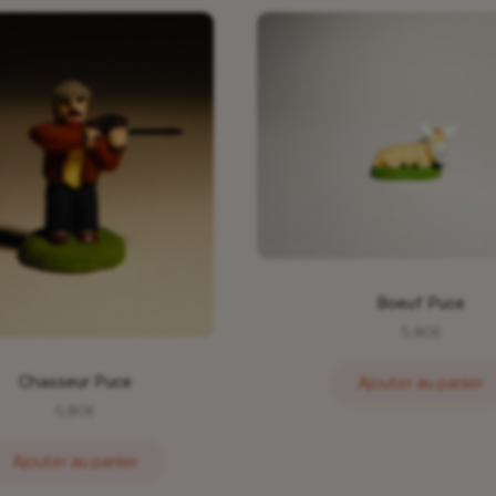
Boeuf Puce
5,80
€
Chasseur Puce
Ajouter au panier
5,80
€
Ajouter au panier