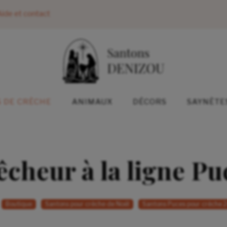
ide et contact
 DE CRÈCHE
ANIMAUX
DÉCORS
SAYNÈTE
êcheur à la ligne Pu
Boutique
Santons pour crèche de Noël
Santons Puces pour crèche 