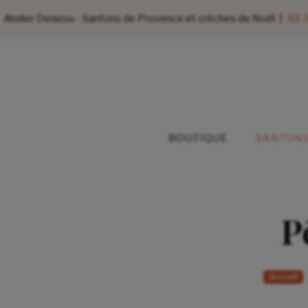
Atelier Denizou - Santons de Provence et crèches de Noël |
A
BOUTIQUE
SANTONS
P
Accueil