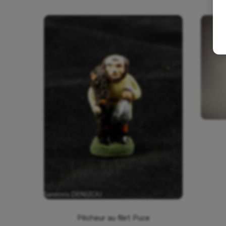
Pêcheur au filet Puce