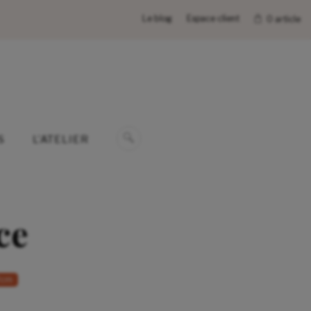
Le blog
Espace client
0 article
S
L’ATELIER
ce
2cm