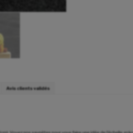
Avis clients validés
m). Voyez nos saynètes pour vous faire une idée de l’échelle grâce