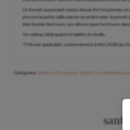
Ce format surprenant existe depuis fort longtemps et 
procure la petite taille placée en arrière plan. Il pe
bien fournie tient avec ses décors (que l’on trouve dans
Un cadeau idéal quand on habite un studio.
*TVA non applicable, conformément à l’Art.293B du CG
Catégories :
Santons Puces pour crèche 2cm
,
Santons pour
santo