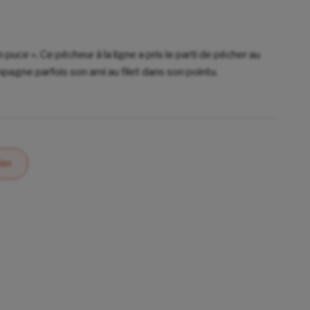
 puce ». Ce pêcheur à la ligne a pris le parti de pêcher au
mpagne parfois son ami au filet dans son pointu.
ier