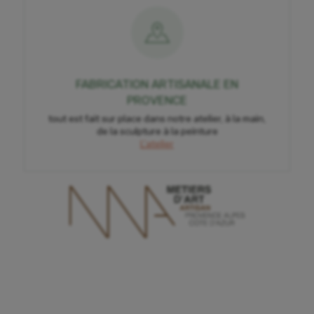
FABRICATION ARTISANALE EN
PROVENCE
tout est fait sur place dans notre atelier, à la main,
de la sculpture à la peinture
L'atelier