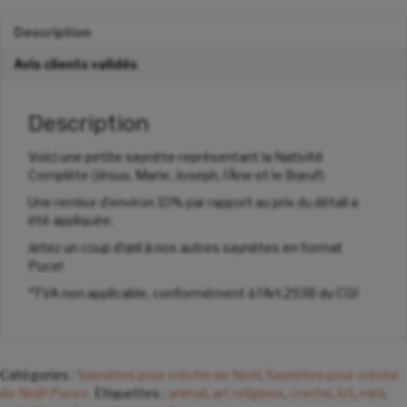
Description
Avis clients validés
Description
Voici une petite saynète représentant la Nativité
Complète (Jésus, Marie, Joseph, l’Âne et le Bœuf)
Une remise d’environ 10% par rapport au prix du détail a
été appliquée.
Jetez un coup d’œil à nos autres saynètes en format
Puce!
*TVA non applicable, conformément à l’Art.293B du CGI
Catégories :
Saynètes pour crèche de Noël
,
Saynètes pour crèche
de Noël Puces
Etiquettes :
animal
,
art religieux
,
creche
,
lot
,
mini
,