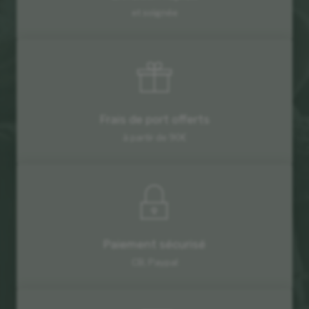
et soignée
Frais de port offerts
à partir de 90€
Paiement sécurisé
CB, Paypal