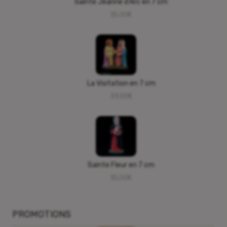
Sainte Jeanne d’Arc en 7 cm
15,00
€
La Visitation en 7 cm
33,00
€
Sainte Fleur en 7 cm
15,00
€
PROMOTIONS