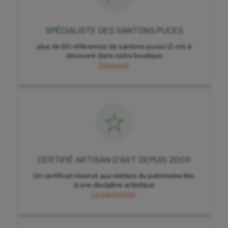
SPÉCIALISTE DES SANTONS PUCES
plus de 60 références de santons puces (2 cm) à
découvrir dans notre boutique
Découvrir
CERTIFIÉ ARTISAN D'ART DEPUIS 2009
Un certificat réservé aux métiers du patrimoine liés
à une discipline artistique
Le santonnier