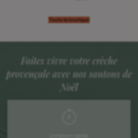
prix
prix
initial
actuel
était :
est :
45,00€.
41,00€.
Toute la boutique
Faites vivre votre crèche
provençale avec nos santons de
Noël
Livraison rapide