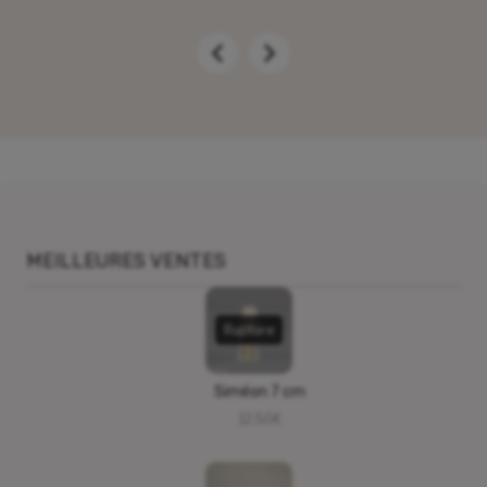
MEILLEURES VENTES
Rupture
Siméon 7 cm
12,50
€