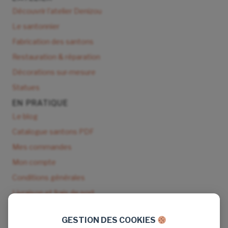
Découvrir l'atelier Denizou
Le santonnier
Fabrication des santons
Restauration & réparation
Décorations sur-mesure
Statues
EN PRATIQUE
Le blog
Catalogue santons PDF
Mes commandes
Mon compte
Conditions générales
Livraison et frais de port
NOUS CONTACTER
GESTION DES COOKIES
9 rue de Seisson 83170 Tourves