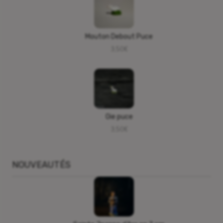
Mouton Debout Puce
3,50
€
Oie puce
3,50
€
NOUVEAUTÉS