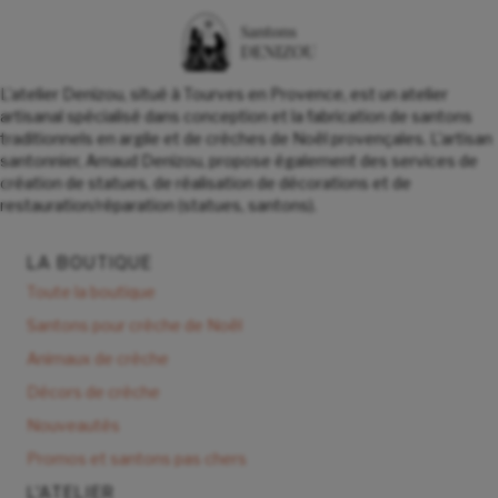
L'atelier Denizou, situé à Tourves en Provence, est un atelier
artisanal spécialisé dans conception et la fabrication de santons
traditionnels en argile et de crèches de Noël provençales. L'artisan
santonnier, Arnaud Denizou, propose également des services de
création de statues, de réalisation de décorations et de
restauration/réparation (statues, santons).
LA BOUTIQUE
Toute la boutique
Santons pour crèche de Noël
Animaux de crèche
Décors de crèche
Nouveautés
Promos et santons pas chers
L'ATELIER