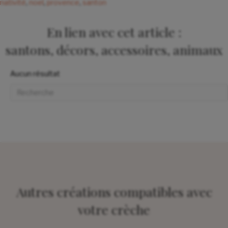
nativité
,
noel
,
provence
,
santon
En lien avec cet article :
santons, décors, accessoires, animaux
Aucun résultat
Autres créations compatibles avec
votre crèche