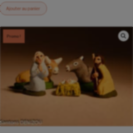
était :
est :
Ajouter au panier
29,00€.
26,00€.
Promo !