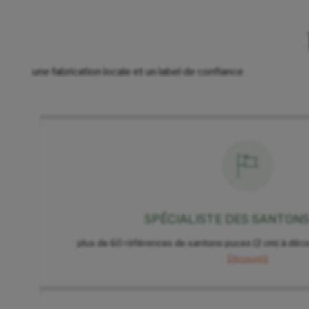
une fabrication locale et un label de confiance
SPÉCIALISTE DES SANTON
plus de 60 références de santons puces (2 cm) à déco
Découvrir