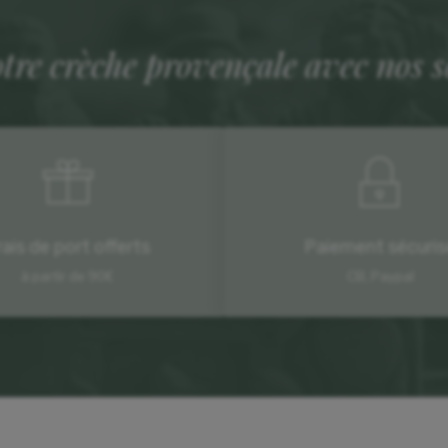
otre crèche provençale avec nos 
rais de port offerts
Paiement sécuris
à partir de 90€
CB, Paypal