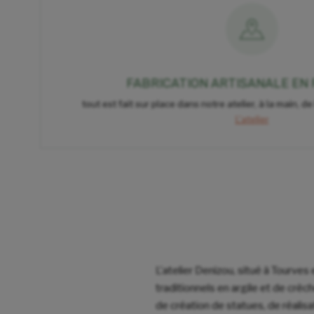
FABRICATION ARTISANALE EN
tout est fait sur place dans notre atelier, à la main, de
L'atelier
L'atelier Denizou, situé à Tourves
traditionnels en argile et de crè
de création de statues, de réalis