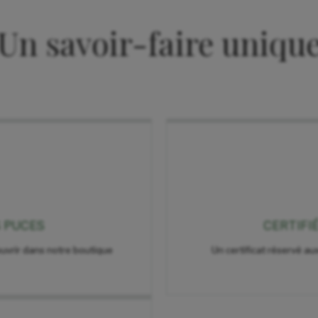
Un savoir-faire uniqu
S PUCES
CERTIFI
uvrir dans notre boutique
Un certificat réservé aux