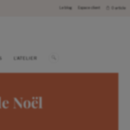
Le blog
Espace client
0 article
S
L’ATELIER
e Noël