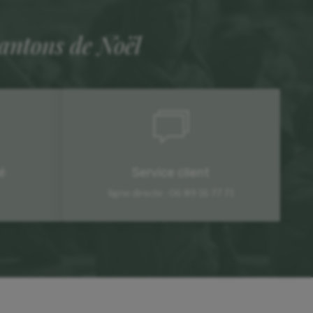
santons de Noël
é
Service client
ligne directe : 06 89 16 77 71