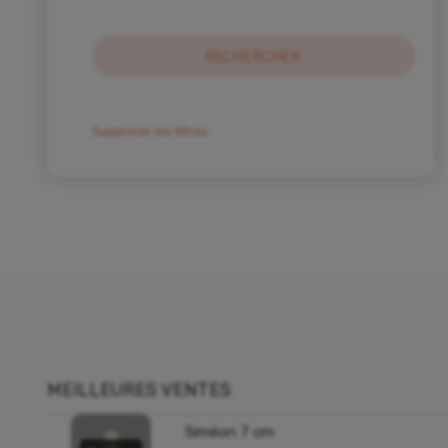
Animaux de crèche pour 9cm
(34)
Animaux de crèche pour 7cm
(31)
Animaux de crèche pour 4cm
(21)
Animaux Puces pour crèche 2cm
(19)
Saynètes pour crèche de Noël
(21)
Supprimer les filtres
Saynètes pour crèche de Noël 7cm
(8)
Saynètes pour crèche de Noël Puces
(7)
Saynètes pour crèche de Noël 4cm
(6)
Autres créations
(5)
Statues
(4)
Livres
(1)
Décoration
(1)
MEILLEURES VENTES
Siméon 7 cm