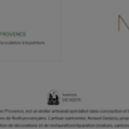
 PROVENCE
 la sculpture à la peinture
 en Provence, est un atelier artisanal spécialisé dans conception et 
ches de Noël provençales. L'artisan santonnier, Arnaud Denizou, p
ation de décorations et de restauration/réparation (statues, santons