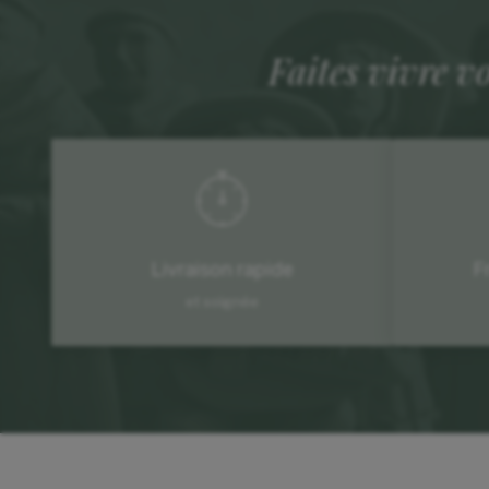
Faites vivre v
Livraison rapide
F
et soignée