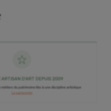
e
É ARTISAN D'ART DEPUIS 2009
 métiers du patrimoine liés à une discipline artistique
Le santonnier