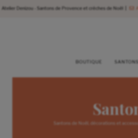
Atelier Denizou - Santons de Provence et crèches de Noël |
A
BOUTIQUE
SANTONS
Santo
Santons de Noël, décorations et accesso