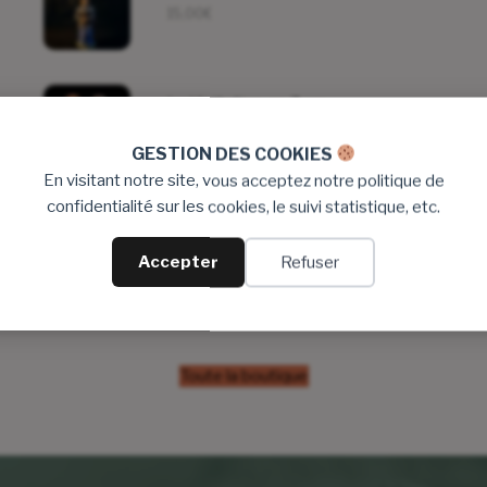
15,00
€
La Visitation en 7 cm
33,00
€
GESTION DES COOKIES
En visitant notre site, vous acceptez notre politique de
confidentialité sur les cookies, le suivi statistique, etc.
Sainte Fleur en 7 cm
15,00
€
Accepter
Refuser
Toute la boutique