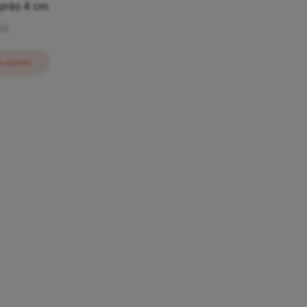
yprès 4 cm
00
€
u panier