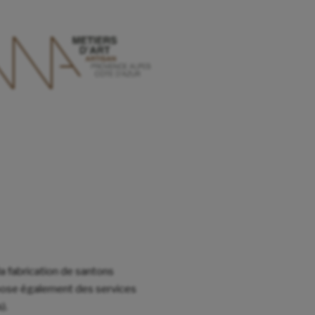
la fabrication de santons
ropose également des services
).