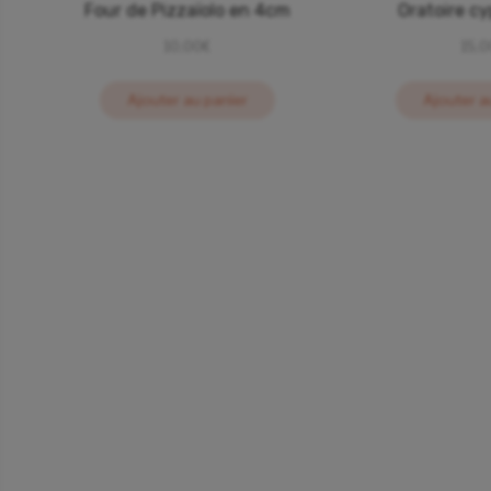
Four de Pizzaïolo en 4cm
Oratoire c
10,00
€
15,
Ajouter au panier
Ajouter a