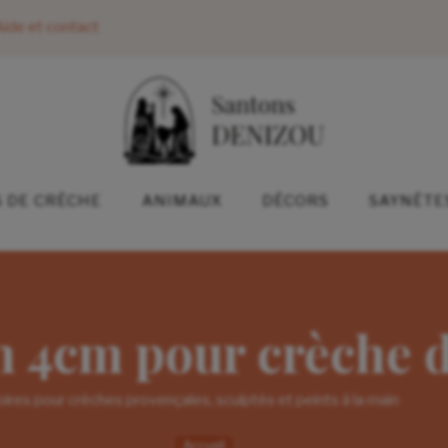
ide et contact
 DE CRÈCHE
ANIMAUX
DÉCORS
SAYNÈTE
n 4cm pour crèche d
ires pour crèches provençales, sculptés et peints à la main
Accueil