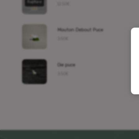
Rupture
12,50
€
Mouton Debout Puce
3,50
€
Oie puce
3,50
€