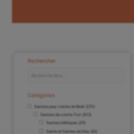
Rechercher
Catégories
Santons pour crèche de Noël
(270)
Santons de crèche 7cm
(103)
Santons bibliques
(24)
Saints et Saintes de Dieu
(16)