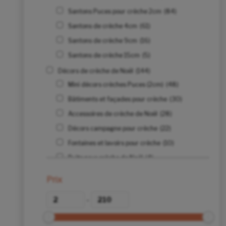
Santons Puces pour crèche 2cm
(84)
Santons de crèche 4cm
(61)
Santons de crèche 9cm
(16)
Santons de crèche 15cm
(5)
Décors de crèche de Noël
(144)
Mini décors crèches Puces (2cm)
(48)
Bâtiments et façades pour crèche
(30)
Accessoires de crèche de Noël
(28)
Décors campagne pour crèche
(22)
Fontaines et lavoirs pour crèche
(10)
Puits pour crèche de Noël
(4)
Ponts pour crèche de Noël
(3)
Prix
Etables et crèches
(3)
-
Moulins pour crèche de Noël
(1)
Animaux de la crèche
(103)