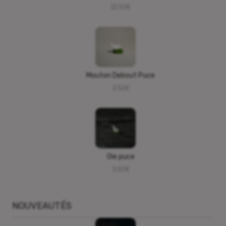
12,50
€
Mouton Debout Puce
3,50
€
Oie puce
3,50
€
NOUVEAUTÉS