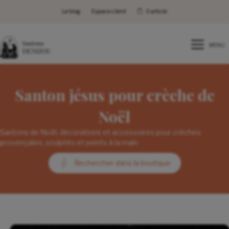
Le blog
Espace client
0 article
MENU
Santon jésus pour crèche de
Noël
Santons de Noël, décorations et accessoires pour crèches
provençales, sculptés et peints à la main
Rechercher dans la boutique