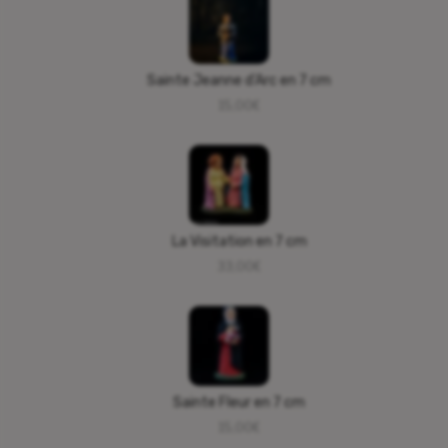
Sainte Jeanne d’Arc en 7 cm
15,00
€
La Visitation en 7 cm
33,00
€
Sainte Fleur en 7 cm
15,00
€