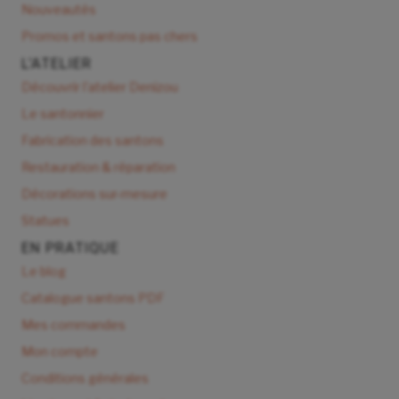
Nouveautés
Promos et santons pas chers
L'ATELIER
Découvrir l'atelier Denizou
Le santonnier
Fabrication des santons
Restauration & réparation
Décorations sur-mesure
Statues
EN PRATIQUE
Le blog
Catalogue santons PDF
Mes commandes
Mon compte
Conditions générales