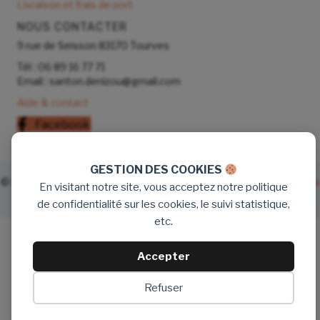
Livraison et frais de port
NOUS CONTACTER
9 rue de Seisson 83170 Tourves
Tél : 06 89 16 77 71
Email : santon.denizou@gmail.com
Aide & contact
Facebook
GESTION DES COOKIES
© 2026 Boutique Santons Denizou. Tous droits réservés.
Mentions
En visitant notre site, vous acceptez notre politique
légales
-
Plan du site
- Création :
agence Bikloz
de confidentialité sur les cookies, le suivi statistique,
etc.
Accepter
Refuser
Données personnelles