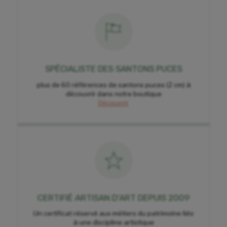
SPÉCIALISTE DES SANTONS PUCES
plus de 60 références de santons puces (2 cm) à
découvrir dans notre boutique
Découvrir
CERTIFIÉ ARTISAN D'ART DEPUIS 2009
Un certificat réservé aux métiers du patrimoine liés
à une discipline artistique