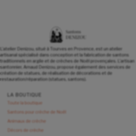
L'atelier Denizou, situé à Tourves en Provence, est un atelier
artisanal spécialisé dans conception et la fabrication de santons
traditionnels en argile et de crèches de Noël provençales. L'artisan
santonnier, Arnaud Denizou, propose également des services de
création de statues, de réalisation de décorations et de
restauration/réparation (statues, santons).
LA BOUTIQUE
Toute la boutique
Santons pour crèche de Noël
Animaux de crèche
Décors de crèche