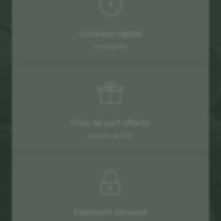
Livraison rapide
et soignée
Frais de port offerts
à partir de 90€
Paiement sécurisé