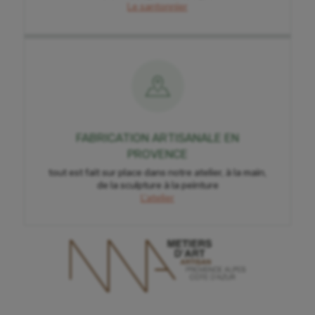
Le santonnier
FABRICATION ARTISANALE EN
PROVENCE
tout est fait sur place dans notre atelier, à la main,
de la sculpture à la peinture
L'atelier