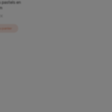
s pastels en
m
0
€
u panier