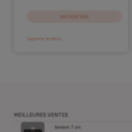
Animaux de crèche pour 9cm
(34)
Animaux de crèche pour 7cm
(31)
Animaux de crèche pour 4cm
(21)
Animaux Puces pour crèche 2cm
(19)
Saynètes pour crèche de Noël
(21)
Supprimer les filtres
Saynètes pour crèche de Noël 7cm
(8)
Saynètes pour crèche de Noël Puces
(7)
Saynètes pour crèche de Noël 4cm
(6)
Autres créations
(5)
Statues
(4)
Livres
(1)
Décoration
(1)
MEILLEURES VENTES
Siméon 7 cm