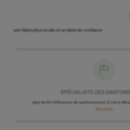
une fabrication locale et un label de confiance
SPÉCIALISTE DES SANTON
plus de 60 références de santons puces (2 cm) à déco
Découvrir