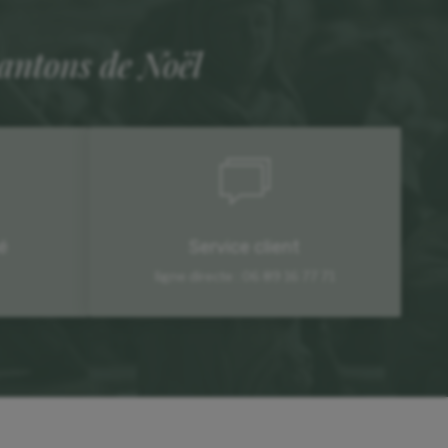
santons de Noël
é
Service client
ligne directe : 06 89 16 77 71