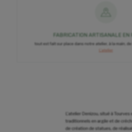
FABRICATION ARTISANALE EN
tout est fait sur place dans notre atelier, à la main, de
L'atelier
L'atelier Denizou, situé à Tourves
traditionnels en argile et de crè
de création de statues, de réalis