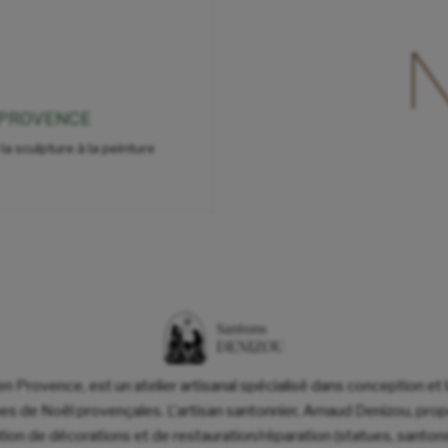
 PROVENCE
 la sculpture à la peinture
 en Provence, est un atelier artisanal spécialisé dans conception et 
ches de Noël provençales. L'artisan santonnier, Arnaud Denizou, p
ation de décorations et de restauration/réparation (statues, santons