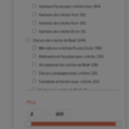
Santons Puces pour crèche 2cm
(84)
Santons de crèche 4cm
(61)
Santons de crèche 9cm
(16)
Santons de crèche 15cm
(5)
Décors de crèche de Noël
(144)
Mini décors crèches Puces (2cm)
(48)
Bâtiments et façades pour crèche
(30)
Accessoires de crèche de Noël
(28)
Décors campagne pour crèche
(22)
Fontaines et lavoirs pour crèche
(10)
Puits pour crèche de Noël
(4)
Ponts pour crèche de Noël
(3)
Prix
Etables et crèches
(3)
-
Moulins pour crèche de Noël
(1)
Animaux de la crèche
(103)