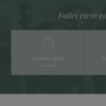
Faites vivre v
Livraison rapide
F
et soignée