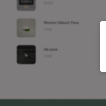
Rupture
12,50
€
Mouton Debout Puce
3,50
€
Oie puce
3,50
€