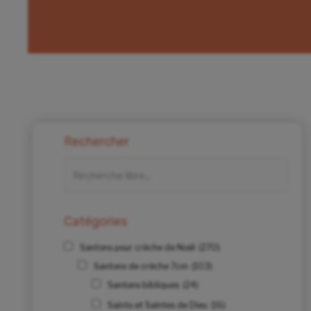
Rechercher
Catégories
Santons pour crèche de Noël
(270)
Santons de crèche 7cm
(103)
Santons bibliques
(24)
Saints et Saintes de Dieu
(16)