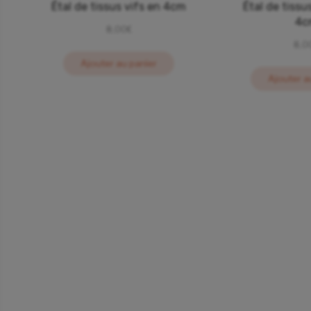
Étal de tissus vifs en 4cm
Étal de tissu
4c
8,00
€
8,0
Ajouter au panier
Ajouter a