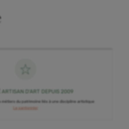
e
É ARTISAN D'ART DEPUIS 2009
 métiers du patrimoine liés à une discipline artistique
Le santonnier