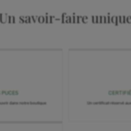
Un savoir-faire uniqu
S PUCES
CERTIFI
uvrir dans notre boutique
Un certificat réservé aux