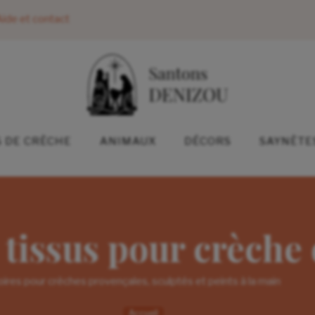
ide et contact
 DE CRÈCHE
ANIMAUX
DÉCORS
SAYNÈTE
tissus pour crèche
ires pour crèches provençales, sculptés et peints à la main
Accueil