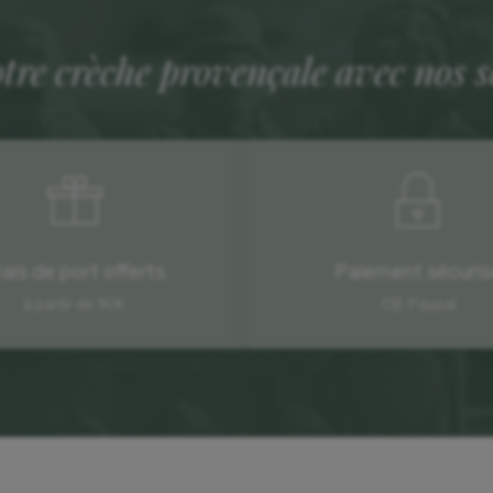
otre crèche provençale avec nos 
rais de port offerts
Paiement sécuris
à partir de 90€
CB, Paypal