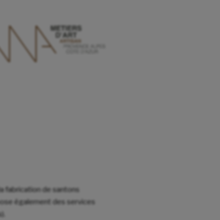
la fabrication de santons
ropose également des services
).