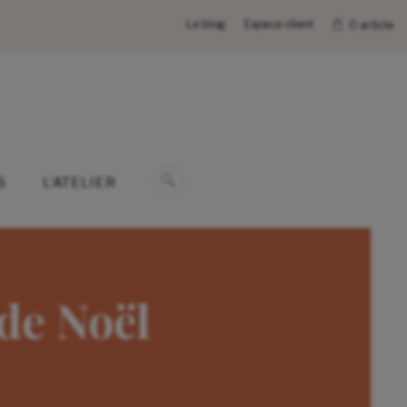
Le blog
Espace client
0 article
S
L’ATELIER
 de Noël