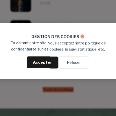
15,00
€
La Visitation en 7 cm
33,00
€
GESTION DES COOKIES
En visitant notre site, vous acceptez notre politique de
confidentialité sur les cookies, le suivi statistique, etc.
Sainte Fleur en 7 cm
15,00
€
Accepter
Refuser
Toute la boutique