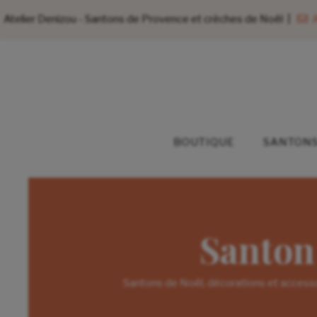
Atelier Denizou - Santons de Provence et crèches de Noël |
A
BOUTIQUE
SANTONS
Santon 
Santons de Noël, décorations et accesso