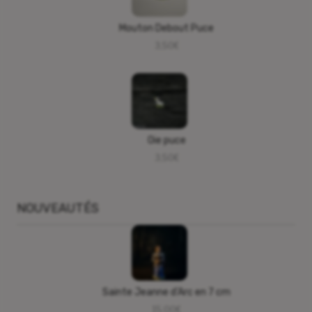
Mouton Debout Puce
3,50
€
Oie puce
3,50
€
NOUVEAUTÉS
Sainte Jeanne d’Arc en 7 cm
15,00
€