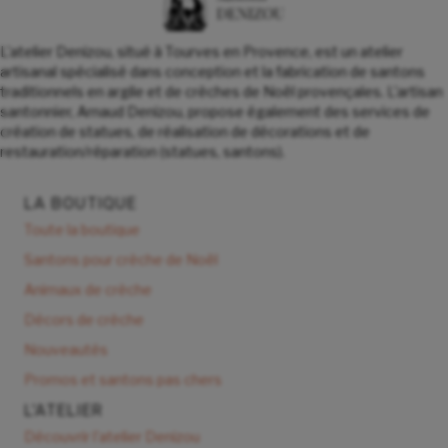
L'atelier Denizou, situé à Tourves en Provence, est un atelier
artisanal spécialisé dans conception et la fabrication de santons
traditionnels en argile et de crèches de Noël provençales. L'artisan
santonnier, Arnaud Denizou, propose également des services de
création de statues, de réalisation de décorations et de
restauration/réparation (statues, santons).
LA BOUTIQUE
Toute la boutique
Santons pour crèche de Noël
Animaux de crèche
Décors de crèche
Nouveautés
Promos et santons pas chers
L'ATELIER
Découvrir l'atelier Denizou