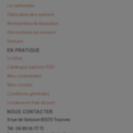
Le santonnier
Fabrication des santons
Restauration & réparation
Décorations sur-mesure
Statues
EN PRATIQUE
Le blog
Catalogue santons PDF
Mes commandes
Mon compte
Conditions générales
Livraison et frais de port
NOUS CONTACTER
9 rue de Seisson 83170 Tourves
Tél : 06 89 16 77 71