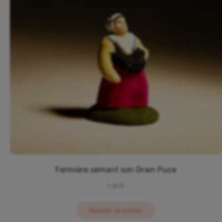
Fermière semant son Grain Puce
5,80
€
Ajouter au panier