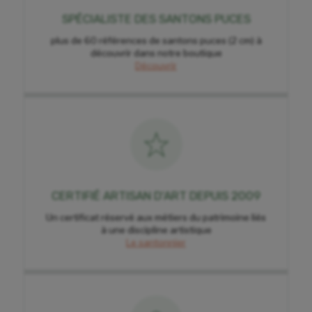
SPÉCIALISTE DES SANTONS PUCES
plus de 60 références de santons puces (2 cm) à
découvrir dans notre boutique
Découvrir
CERTIFIÉ ARTISAN D'ART DEPUIS 2009
Un certificat réservé aux métiers du patrimoine liés
à une discipline artistique
Le santonnier