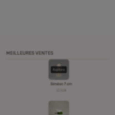
MEILLEURES VENTES
Rupture
Siméon 7 cm
12,50
€