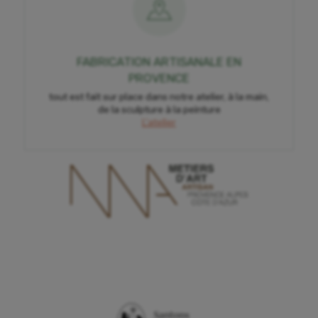
FABRICATION ARTISANALE EN
PROVENCE
tout est fait sur place dans notre atelier, à la main,
de la sculpture à la peinture
L'atelier