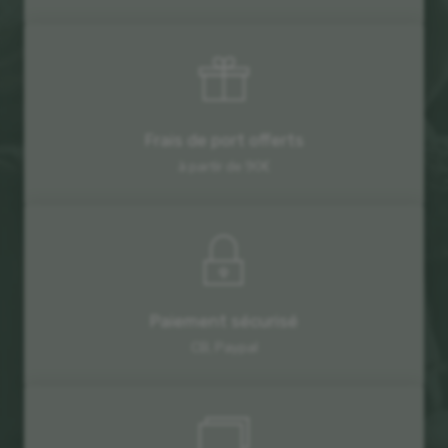
Frais de port offerts
à partir de 90€
Paiement sécurisé
CB, Paypal