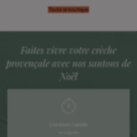
était :
est :
45,00€.
41,00€.
Toute la boutique
Faites vivre votre crèche
provençale avec nos santons de
Noël
Livraison rapide
et soignée