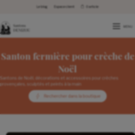
Le blog
Espace client
0 article
MENU
Santon fermière pour crèche de
Noël
Santons de Noël, décorations et accessoires pour crèches
provençales, sculptés et peints à la main
Rechercher dans la boutique