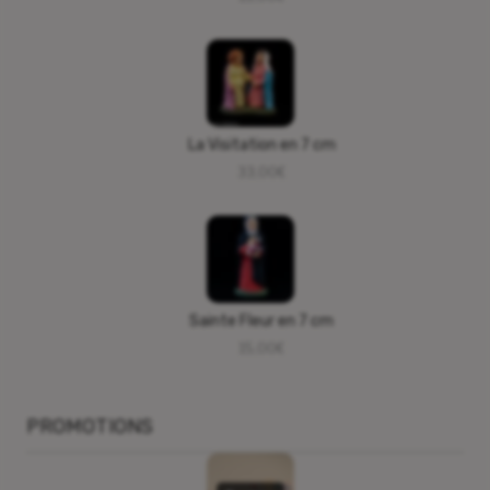
La Visitation en 7 cm
33,00
€
Sainte Fleur en 7 cm
15,00
€
PROMOTIONS