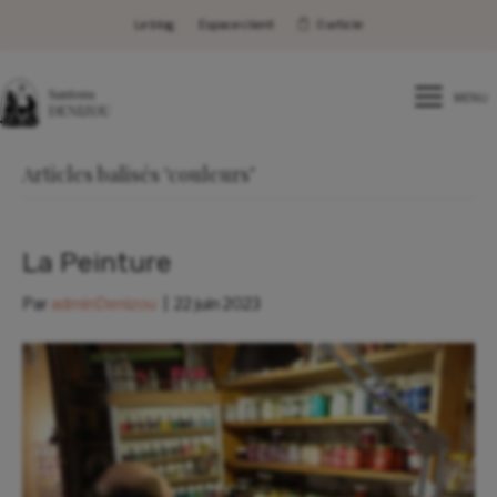
Le blog
Espace client
0 article
MENU
Articles balisés ‘couleurs’
La Peinture
Par
adminDenizou
|
22 juin 2023