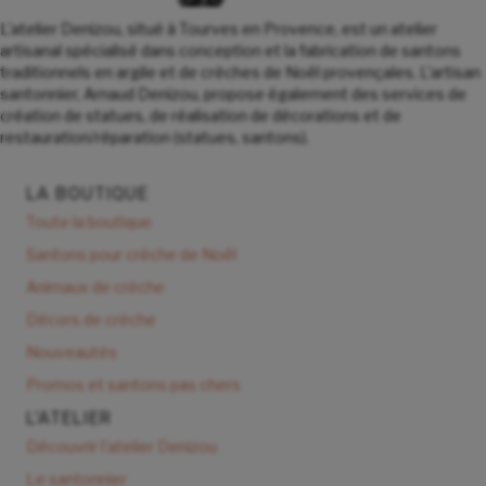
L'atelier Denizou, situé à Tourves en Provence, est un atelier
artisanal spécialisé dans conception et la fabrication de santons
traditionnels en argile et de crèches de Noël provençales. L'artisan
santonnier, Arnaud Denizou, propose également des services de
création de statues, de réalisation de décorations et de
restauration/réparation (statues, santons).
LA BOUTIQUE
Toute la boutique
Santons pour crèche de Noël
Animaux de crèche
Décors de crèche
Nouveautés
Promos et santons pas chers
L'ATELIER
Découvrir l'atelier Denizou
Le santonnier